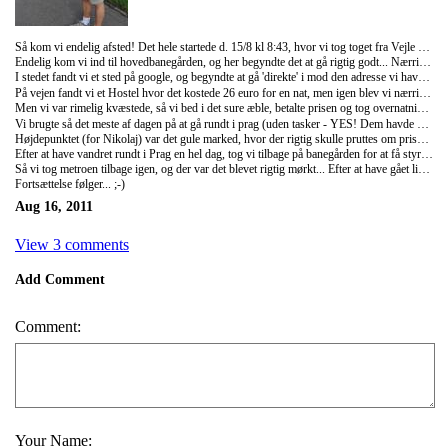
Så kom vi endelig afsted! Det hele startede d. 15/8 kl 8:43, hvor vi tog toget fra Vejle banegård mod Berlin. Efter en lang togtur, hvor vi blandt andet spillede kort med to danske piger (Nikolaj vandt = han har ikke held i kærlighed ;) ). Herfra skulle vi med et nyt tog til Prag... Og det var sejt! For det var nemlig sådan et tog som der er med i Harry potter :D eller i hvert fald samme slags kupeer! Vi ankom til prag klokken halv 8, hvor vi så stod af for tidligt, så vi også lige skulle finde fra en forstad og ind til centrum... Smart!
Endelig kom vi ind til hovedbanegården, og her begyndte det at gå rigtig godt... Nærrige som vi er, ville vi selvfølgelig ikke tage imod tilbudet som den 'FLINKE' dame i turistinformationen tilbød os (40 euro for en nat). Klokken blev 21...
I stedet fandt vi et sted på google, og begyndte at gå 'direkte' i mod den adresse vi havde fundet...
På vejen fandt vi et Hostel hvor det kostede 26 euro for en nat, men igen blev vi nærrige, og den søde mand ved skranken henviste os til et af deres andre hostels, som skulle være meget 'billigere'! Her var der lige en halv times gågang OPAD!!!!!!! Endelig nåede vi frem - klokken blev 22... Og det viste sig så, at prisen var den samme som ved det forrige hostel, så det var pisse fedt!
Men vi var rimelig kvæstede, så vi bed i det sure æble, betalte prisen og tog overnatningen der... Vi skulle tjekke ud klokken 9, så vi fik jo ikke meget søvn, fordi vi lige skulle nå at se 4 friends afsnit inden vi gik i seng ;) men vi stod op klokken 8 tog et bad....... og så var der selvfølgelig ikke noget toiletpapir, så vi har ikke flere rene klude :(
Vi brugte så det meste af dagen på at gå rundt i prag (uden tasker - YES! Dem havde vi efterladt i en aflåst boks på banegården), og for lige at prøve noget nyt i forhold til derhjemme :D spiste vi på McD <3
Højdepunktet (for Nikolaj) var det gule marked, hvor der rigtig skulle pruttes om priserne!!:D Der var ikke så mange ting der faldt i vores smag, alligevel fik vi da købt: solbriller, mascara, lighter, benzin, slik, is, vand og en Canada Goose Jakke (til 125 kr danske kroner)
Efter at have vandret rundt i Prag en hel dag, tog vi tilbage på banegården for at få styr på billetterne til nattoget til Slovenien! En yderst flink ekspedient fortalte os så, at det ikke var nødvendigt med pladsbilletter, så det købte vi selvfølgelig ikke..... Nu var der jo styr på det hele, så vi besluttede os for at tage ned i byen igen og se Karlsbroen i mørke! Sabrinas krop var seriøst smadret, så vi valgte at tage sporvognen de 750 meter... Men sporvognskortet var meget svært at gennemskue, så vi satsede og hoppede på en sporvogn... Dette resulterede i, at vi fik set helt nye dele af prag.... Efter en lille time i sporvogn besluttede vi os for at hoppe af (ca. 300 meter fra udgangspunktet) her fandt vi et stort shoppingcenter og kørte lidt op og ned af rulletrapper før vi gik ud igen. Nå, men så var det også ved at være tid til at komme ned til Karlsbroen, for mørket var ved at falde på. Vi ville lige tage metroen det sidste stykke..... En halv time senere stod vi af (uden at tænke over hvor lang tid vi havde brugt på at køre de sidste 500 meter), og her mødte vi lokalbefolkningen! Vi var nemlig kommet uden for by kortet ;) en venlig dame forklarede os, at vi var kørt i total modsat retning end hvad vi skulle (og hallo, det er jo svært at kende forskel på bynavnene når de alle sammen slutter på 'SKI' og starter på sdfkiisdhj).
Så vi tog metroen tilbage igen, og der var det blevet rigtig mørkt... Efter at have gået lidt rundt og taget billeder, skulle vi tilbage til banegården, for at få natmad og nå vores nattog!....
Fortsættelse følger... ;-)
Aug 16, 2011
View 3 comments
Add Comment
Comment:
Your Name: