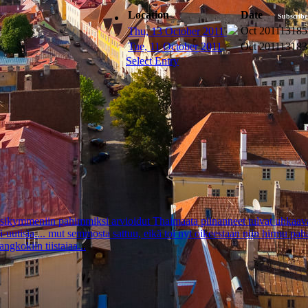
Location
Date
Subscribe
Oct 2011
13185
Thu, 13 October 2011
Tue, 11 October 2011
Oct 2011
13183
Select Entry
 pahimmiksi arvioidut Thaimaata piinanneet tulvat uhkaavat j
uutisia.... mut semmosta sattuu, eikä toi nyt oikeestaan niin hirmu pah
ngkokiin tiistaiaa...