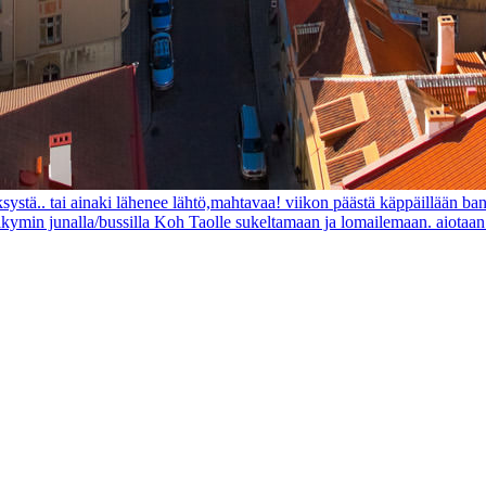
ystä.. tai ainaki lähenee lähtö,mahtavaa! viikon päästä käppäillään ban
äkymin junalla/bussilla Koh Taolle sukeltamaan ja lomailemaan. aiotaan n