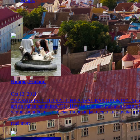
Kuopio
blog entries
Kuopio, Finland
Oct 13, 2011
"MASSIIVISET TULVAT UHKAAVAT BANGKOKIA" "Vuosikymmeniin
äiti on vähän paniikissa????;) Hyvään saumaan mukavia katastrofi-
verran suunnitelmia, et otetaan suoraan jatkolento ku saavutaan Ba
read more