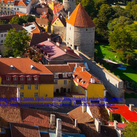
35317
49716
o vyöryä maan pääkaupungin Bangkokin keskustaan." oops!
a edes ole, kumiveneet messiin vaan!! Ajateltiin muuttaa sen