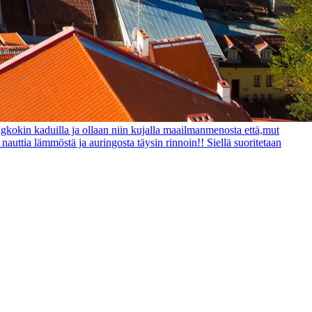
gkokin kaduilla ja ollaan niin kujalla maailmanmenosta että,mut
auttia lämmöstä ja auringosta täysin rinnoin!! Siellä suoritetaan