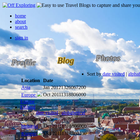
home
about
search
sign in
Photos
Blog
Profile
Sort by
date visited
|
alphab
Location
Date
Asia
Jan 2012
1326067200
Oct 2011
1318806000
Europe
Europe
Finland
Sort by
date visited
|
alphabetical
Location
Date
Helsinki
Oct 2011
1318806000
Oct 2011
1318460400
Kuopio