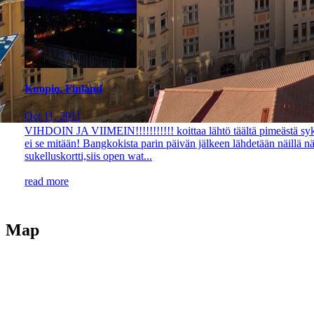
Kuopio, Finland
Oct 11, 2011
VIHDOIN JA VIIMEIN!!!!!!!!!!! koittaa lähtö täältä pimeästä syks
ei se mitään! Bangkokista parin päivän jälkeen lähdetään näillä n
sukelluskortti,siis open wat...
read more
Map