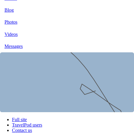
Blog
Photos
Videos
Messages
Full site
TravelPod users
Contact us