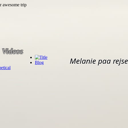
Videos
Melanie paa rejse
Blog
etical