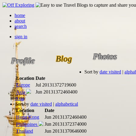
home
about
search
sign in
Photos
Blog
Profile
Sort by
date visited
|
alphab
Location
Date
Europe
Jul 2013
1372719600
Jun 2013
1372460400
Asia
Asia
Sort by
date visited
|
alphabetical
Location
Date
Hong Kong
Jun 2013
1372460400
Jun 2013
1372374000
Philippines
Thailand
Jun 2013
1370646000