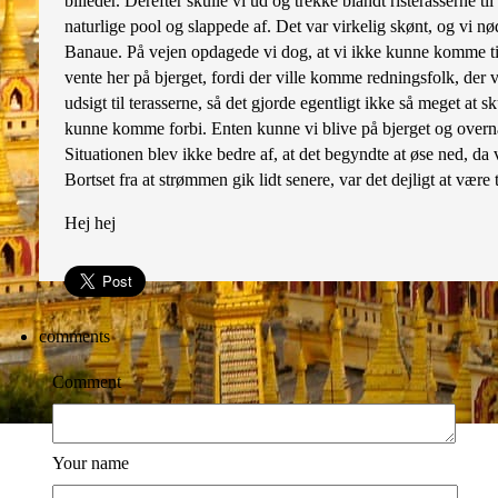
billeder. Derefter skulle vi ud og trekke blandt risterasserne ti
naturlige pool og slappede af. Det var virkelig skønt, og vi nød d
Banaue. På vejen opdagede vi dog, at vi ikke kunne komme tilb
vente her på bjerget, fordi der ville komme redningsfolk, der vi
udsigt til terasserne, så det gjorde egentligt ikke så meget at sk
kunne komme forbi. Enten kunne vi blive på bjerget og overnatt
Situationen blev ikke bedre af, at det begyndte at øse ned, da 
Bortset fra at strømmen gik lidt senere, var det dejligt at vær
Hej hej
comments
Comment
Your name