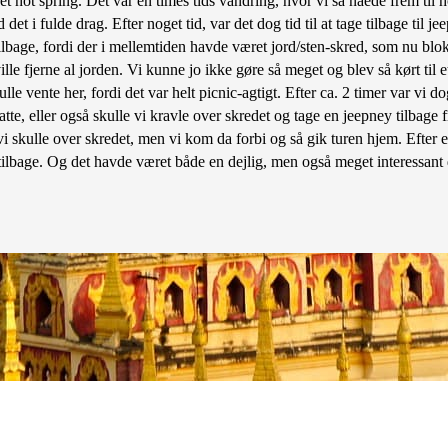
l et hot spring. Det var en times tids vandring, hvor vi så nåede frem til
et i fulde drag. Efter noget tid, var det dog tid til at tage tilbage til j
age, fordi der i mellemtiden havde været jord/sten-skred, som nu bloker
lle fjerne al jorden. Vi kunne jo ikke gøre så meget og blev så kørt til e
ulle vente her, fordi det var helt picnic-agtigt. Efter ca. 2 timer var vi d
e, eller også skulle vi kravle over skredet og tage en jeepney tilbage f
vi skulle over skredet, men vi kom da forbi og så gik turen hjem. Efter en
e tilbage. Og det havde været både en dejlig, men også meget interessant