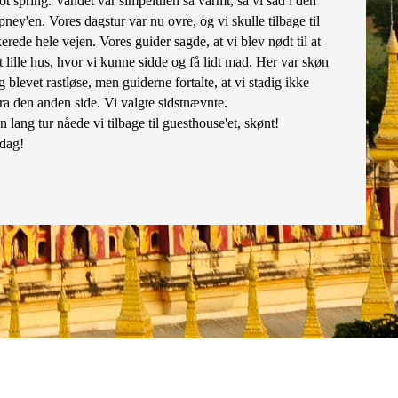
 hot spring. Vandet var simpelthen så varmt, så vi sad i den
eepney'en. Vores dagstur var nu ovre, og vi skulle tilbage til
ede hele vejen. Vores guider sagde, at vi blev nødt til at
t lille hus, hvor vi kunne sidde og få lidt mad. Her var skøn
og blevet rastløse, men guiderne fortalte, at vi stadig ikke
ra den anden side. Vi valgte sidstnævnte.
 lang tur nåede vi tilbage til guesthouse'et, skønt!
 dag!