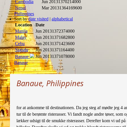
Cambodia
Jun 2013
1370214000
Nepal
Mar 2013
1364169600
Philippines
Sort by
date visited
|
alphabetical
Location
Date
Manila
Jun 2013
1372374000
Malay
Jun 2013
1371682800
Cebu
Jun 2013
1371423600
Sagada
Jun 2013
1371164400
Jun 2013
1371078000
Banaue
Banaue
Banaue, Philippines
for at ankomme til destinationen. Da jeg steg af mødte jeg 4 
tur til de berømte risterasser. Vi fandt nogle andre tøser, som o
lækker udsigt til de smukke risterasser. Derefter kom vi ud på