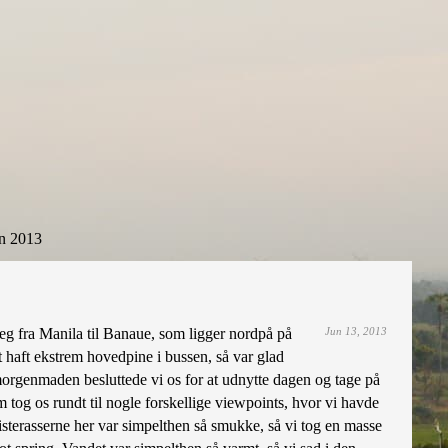
n 2013
g fra Manila til Banaue, som ligger nordpå på
Jun 13, 2013
t haft ekstrem hovedpine i bussen, så var glad
 morgenmaden besluttede vi os for at udnytte dagen og tage på
som tog os rundt til nogle forskellige viewpoints, hvor vi havde
Risterasserne her var simpelthen så smukke, så vi tog en masse