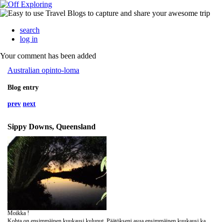
search
log in
Your comment has been added
Australian opinto-loma
Blog entry
prev
next
Sippy Downs, Queensland
Moikka !
Kohta on ensimmäinen kuukausi kulunut. Päätökseni asua ensimmäinen kuukausi kampuksella on osoittautunut loistavaksi. Olen oppinut tuntemaan todella paljon ihmisiä täällä ja saanut paljon kavereita. Täällä on älyttömän paljon saksalaisia ja muuten kansalaisuuksia jokapuolelta maailmaa melko tasapuolisesti. Australialaisetkin on edustettuna, mutta ei niin vahvasti kuin olettaisi. Suomalaisia täällä on todella vähän. Olen toistaiseksi tavannut ainoastaan yhden ja onnistuin olematta vaihtamatta kieltä suomeksi, joten en ole vielä reissun aikana puhunut sanaakaan Suomea.