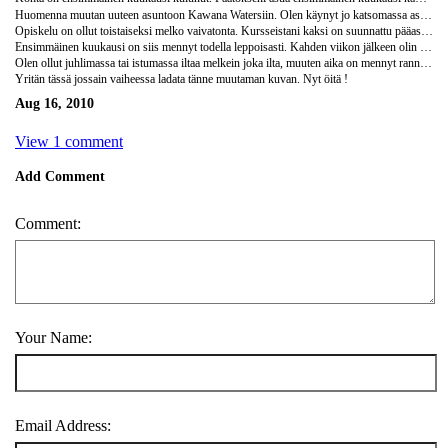
Huomenna muutan uuteen asuntoon Kawana Watersiin. Olen käynyt jo katsomassa asuntoa ja se on todella upea. Asunto on reilusti halvempi (120 vs 165) kun nykyinen kampusasuntoni ja se on todellakin aivan eri luokkaa kun kampusasunto. Huomattavasti isompi ja paremmin varusteltu. Parvekkeella oma bbq, spa ja tilaa yhtä paljon kun nykyisen kampuskämpän olohuone. Yhteiskäytössä on kolme uima-allasta, kuntosali ja jopa sauna. Tämä vahvisti aikaisemmat epäillykseni, että koko lukukaudeksi ei todellakaan kannata sitoutua kampusasumiseen. Yllättävästi melkein kaikki täällä ovat tehneet sitovan sopimuksen koko lukukaudeksi ja sen rikkominen on ilmeisesti hyvin hankalaa.
Opiskelu on ollut toistaiseksi melko vaivatonta. Kursseistani kaksi on suunnattu pääasiassa 1 - 2 vuoden opiskelijoille, joten niiden en usko tuottavan suurempia ongelmia. Yksi kirjanpito kurssi vaikuttaa melko työläältä, eli joudun ehkä tekemään jotain sen eteen. Minua varoitettiin etukäteen, että täällä läsnäolo ja tehtävät vaikuttaisi huomattavasti enemmän arvosanaan kuin suomessa. Kokemukseni kuitenkin osoittavat, että ainakin tässä yliopistossa homma toimii aika samallatavalla kuin suomessa. Loppukoe on 50 - 80% arvosanasta ja loput muodostuu erilaisista tehtävistä. Läsnäolopakkoa tutoriaaleissa tai luennoilla ei ole, mutta niissä voi saada koetärppejä.
Ensimmäinen kuukausi on siis mennyt todella leppoisasti. Kahden viikon jälkeen olin jo tutustunut niin moniin ihmisiin, että täälläolo alkoi jo tuntua kodikkaalta. Olen käynyt katsastamassa Glasshouse mountainsit, Fraser Islandin, Noosan, Peregian, Coolumin ja paikallisia rantoja. Ensi viikonloppuna suuntaan varmaankin Gold Coastille tai Brisbaneen. Midsummer Breakin ajaksi olen ostanut lennot Whitsundaysiin. Suunnitelmat siitä eteenpäin ovat vielä auki. Varsinkin Fraser Island oli todella upea paikka. Kokonainen saari tehty hiekasta. Saarea ympäröi siis luonnollisesti hiekkaranta. Jotain 300 km pelkkää hiekkarantaa. Todella upeita aavikkomaisia hiekkadyynejä ja järviä. Järvissä on kaikenlaista elämää, näin mm. monneja jotka eivät pelänneet ihmisiä ja sukelsin yhden pienen kilpparin kiinni.
Olen ollut juhlimassa tai istumassa iltaa melkein joka ilta, muuten aika on mennyt rannoilla ja beach volleytä pelatessa. Aurinko laskee harmittavan aikasin, jo 17 jälkeen. Se jättää kuitenkin sopivasti muutaman tunnin raon ennen "iltaohjelman" alkamista milloin voi yrittää pakertaa opiskelua pakettiin. Mielenkiintoista on, että täällä käydään ulkona pääasiassa tiistaina, torstaina ja sunnnuntaina. Viikonloput ovat melko rauhallisia verrattuna esim. torstaihin. Erikoiset päivät selittyvät sillä, että eri baareissa on erilaisia alennuksia silloin. Surffausta olen toistaiseksi kokeillut 4 kertaa, erilaisilla laudoilla. Se on helpompaa kuin oletin (kuitenkin pirun vaikeeta), mutta varsinkin lyhyillä laudoilla todella paljon enemmän fyysisesti haastavaa kun uskoin. Pohdin vieläkin, että pitäisikö ostaa shortboard vai longboard. Kokemukseni osoittavat longboardin olevan huomattavasti helpompi, mutta monet kaverini kuitenkin uskovat, että shortboardillakin saa perusteet kuntoon muutaman kerran harjoittelulla. Saatan päätyä johonkin lautaan noiden välimaastosta.
Yritän tässä jossain vaiheessa ladata tänne muutaman kuvan. Nyt öitä !
Aug 16, 2010
View 1 comment
Add Comment
Comment:
Your Name:
Email Address: