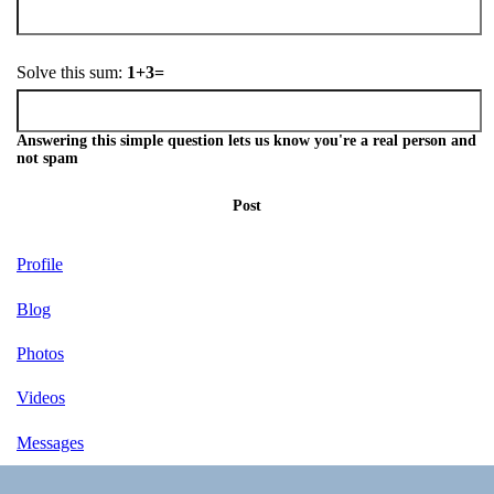
Solve this sum:
1+3=
Answering this simple question lets us know you're a real person and
not spam
Post
Profile
Blog
Photos
Videos
Messages