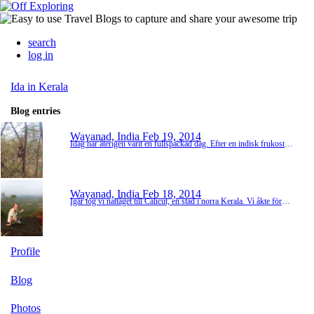
search
log in
Ida in Kerala
Blog entries
Wayanad, India
Feb 19, 2014
Idag har återigen varit en fullspäckad dag. Efter en indisk frukost hämtade vår guide upp oss med taxi för att ta oss till vårt första stopp för dagen, ännu en utsikt att ta sig upp till. Här var det mer anpassat för turister så det fanns trappor nästan hela vägen upp. En utsikt på 1000 meters höjd fick vi oss idag, underbart fint :) Efter detta begav vi oss till en blomstershow, det var en skola som en gång om året arrangerade detta. På detta...
Wayanad, India
Feb 18, 2014
Igår tog vi nattåget till Calicut, en stad i norra Kerala. Vi åkte första klass och jag tror att vi alla var glada över att ha just första klass! Tågen här går nämligen inte att jämföra med dom vi har i Sverige. Priset var ändå väldigt billigt för denna tågresa. Trötta efter några timmars sömn nådde vi staden vid fem tiden på morgonen och där väntade en bussresa på två timmar för att komma till Bambu byn som ligger i Wayanad, Thrikkai...
Profile
Blog
Photos