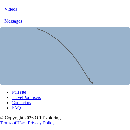
Videos
Messages
Full site
TravelPod users
Contact us
FAQ
© Copyright 2026 Off Exploring.
Terms of Use
|
Privacy Policy