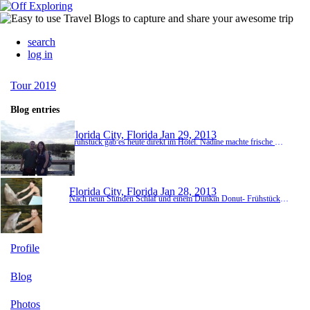
search
log in
Tour 2019
Blog entries
Florida City, Florida
Jan 29, 2013
Frühstück gab es heute direkt im Hotel. Nadine machte frische Waffeln und wir schlugen am Buffet zu. Danach fuhren wir in den Everglades National Park und als erstes zum Royal Palm Visitor Center. Das Auto packten wir wegen den Geiern mit einem Planen ein und dann machten wir uns auch schon auf den Weg zum Anhinga Trail. Sehr eindrücklich was wir hier zu sehen bekommen haben. Sehr viele verschiedene Vögel und Krokodile in allen Grössen säumten unseren Weg...
Florida City, Florida
Jan 28, 2013
Nach neun Stunden Schlaf und einem Dunkin Donut- Frühstück fuhren wir los nach Marathon um im Turtle Hospital eine Führung zu erleben. Viel Wissenswertes und viele Schildkröten später ging unsere Fahrt weiter nach Grassy Key, wo das Dolphin Research Center steht. Dort hatten wir den Dolphin Dip gebucht und gingen auf Tuchfühlung mit Aleta und Molly (50 Jahre alt). Unsere Bleibe für heute und morgen ist die Travelodge in Florida City und macht einen äuss...
Profile
Blog
Photos