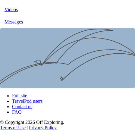
Videos
Messages
Full site
TravelPod users
Contact us
FAQ
© Copyright 2026 Off Exploring.
Terms of Use
|
Privacy Policy