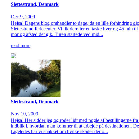
Slettestrand, Denmark
Dec 9, 2009
Hejsa! Dagens blog omhandler to dage, da en lille forhindring gjord
Slettestrand feriecenter. Vi fik derefter en taske hver og 45 min ti
mor og afsted det gik. Turen startede ved mid...
read more
Slettestrand, Denmark
Nov 10, 2009
Hejsa! Her sidder jeg og roder lidt med nogle af bestillingerne fr
indblik i, hvordan man kommer til at arbejde på destinationen. Deru
Ligeledes har vi snakket om hvilke skader der o...