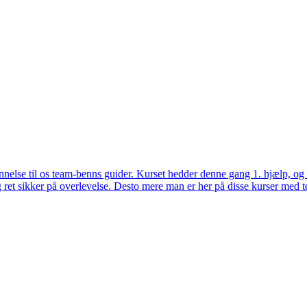
annelse til os team-benns guider. Kurset hedder denne gang 1. hjælp, og 
et sikker på overlevelse. Desto mere man er her på disse kurser med t