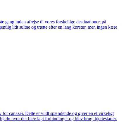
e gang inden afrejse til vores forskellige destinationer, på
gentlig lidt sultne og trætte efter en lang køretur, men ingen kære
 for canazei. Dette er vildt spændende og giver en et virkeligt
hjælp hvor der blev lagt forbindinger og blev brugt hjertestarter.