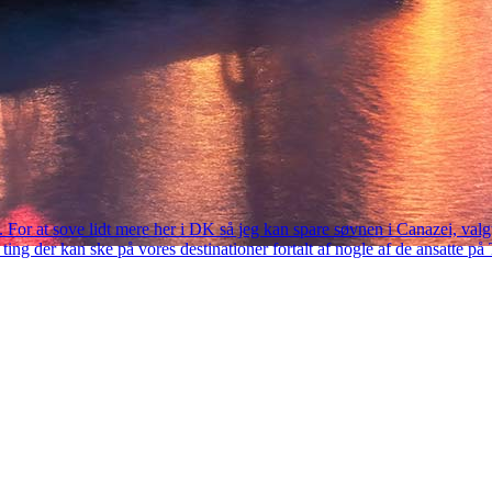
gt. For at sove lidt mere her i DK så jeg kan spare søvnen i Canazei, v
ting der kan ske på vores destinationer fortalt af nogle af de ansatte 