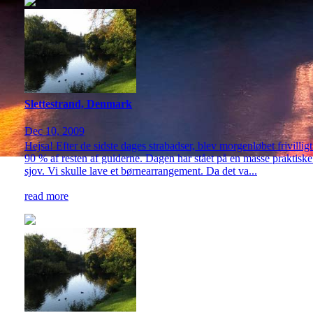
Slettestrand, Denmark
Dec 10, 2009
Hejsa! Efter de sidste dages strabadser, blev morgenløbet frivilli
90 % af resten af guiderne. Dagen har stået på en masse praktiske 
sjov. Vi skulle lave et børnearrangement. Da det va...
read more