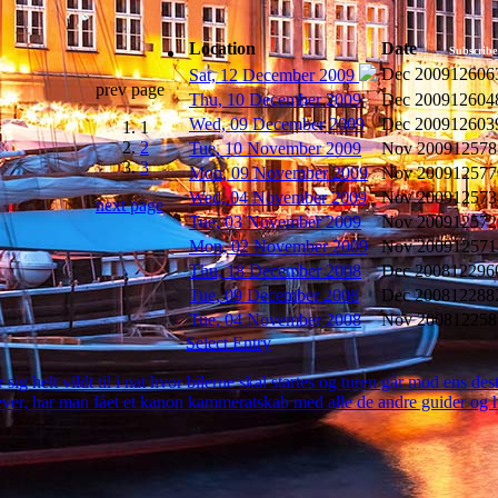
Location
Date
Subscribe
Dec 2009
12606
Sat, 12 December 2009
prev page
Thu, 10 December 2009
Dec 2009
12604
Wed, 09 December 2009
Dec 2009
12603
1
2
Tue, 10 November 2009
Nov 2009
12578
3
Mon, 09 November 2009
Nov 2009
12577
Wed, 04 November 2009
Nov 2009
12573
next page
Tue, 03 November 2009
Nov 2009
12572
Mon, 02 November 2009
Nov 2009
12571
Thu, 18 December 2008
Dec 2008
12296
Tue, 09 December 2008
Dec 2008
12288
Tue, 04 November 2008
Nov 2008
12258
Select Entry
ig helt vildt til i nat hvor bilerne skal startes og turen går mod ens dest
ever, har man fået et kanon kammeratskab med alle de andre guider og 