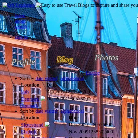
home
about
search
sign in
Photos
Blog
Profile
Europe
Sort by
date visited
|
alphabetical
Location
Date
Italy
Apr 2010
1270249200
Dec 2009
1260576000
Denmark
Denmark
Sort by
date visited
|
alphabetical
Location
Date
Dec 2009
1260576000
Slettestrand
Ebeltoft
Nov 2009
1258502400