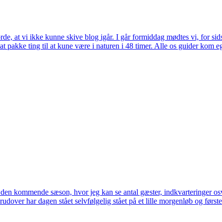
e, at vi ikke kunne skive blog igår. I går formiddag mødtes vi, for sidst
l at pakke ting til at kune være i naturen i 48 timer. Alle os guider kom e
a den kommende sæson, hvor jeg kan se antal gæster, indkvarteringer osv
dover har dagen stået selvfølgelig stået på et lille morgenløb og første