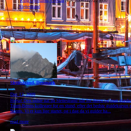
Ring Djrusland, Grenaa
Nov 2008
1227225600
Slettestrand
blog entries
Slettestrand, Denmark
Dec 12, 2009
Hejsa! Den sidste nat på Slettestrand står for døren og man glæder s
Team-Benns kollegaer for en stund, efter det bedste guidekursus 
Benns. Vi er kun lige startet, og i dag da vi guider ha...
read more