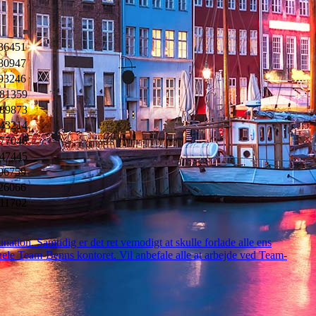
36451
80947
93246
81359
89873
43214
77046
47445
06759
26066
11702
ination. Samtidig er det ret vemodigt at skulle forlade alle ens
hele Team-Benns kontoret. Vil anbefale alle at arbejde ved Team-