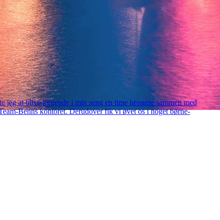
algte jeg at blive liggende i min seng en time længere sammen med
på Team-Benns kontoret. Derudover fik vi øvet os i noget børne-