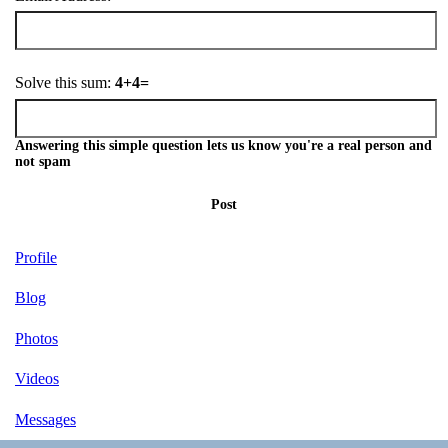
Solve this sum:
4+4=
Answering this simple question lets us know you're a real person and
not spam
Post
Profile
Blog
Photos
Videos
Messages