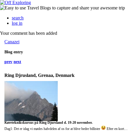
search
log in
Your comment has been added
Canazei
Blog entry
prev
next
Ring Djrusland, Grenaa, Denmark
Køreteknikskursus på Ring Djursland d. 19-20 november.
Dag1: Det er idag vi mødes halvdelen af os for at blive bedre billister
Efter en kort genopfriskning af hvordan en bil fungerer var vi klar til at sætte os ud i bilerne, to og to i hver bil, der var lagt op til sjov allerede for start. Vi fik alle en walkie talkie med i bilerne... der gik ikke længe inden det krasede i fingerne for at sige noget sjovt over walkien... vi testede vores evner til at bremse på glat og tør vej, reaktionstid, bremselængde og styre uden om de forhindringer som kom op af vejen.