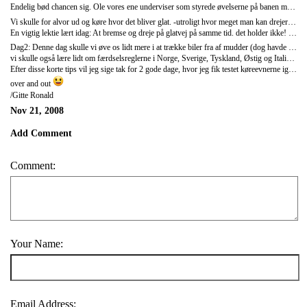
Endelig bød chancen sig. Ole vores ene underviser som styrede øvelserne på banen med hård hånd var af og til svær at forstå. Så jeg greb walkien i bedste amerikansk film stil: "huston we have a problem, vi kan ikke høre dig i vogn 2, jeg gentager vi kan ikke høre dig. over"
Vi skulle for alvor ud og køre hvor det bliver glat. -utroligt hvor meget man kan drejerundt selvom man kun kører 15 km/t. øvelserne blev ikke lettere da mørkede fald på. mærkeligt at man ikke tænker så meget over hvor svækket ens syn egentligt er i mørke, og hvor kort reaktionstiden er. Men det fandt vi da godt nok ud af! Til sidst kom Michael og Mie til at overse at vejen blev smallere, og kom til at køre ud, og sidde fast i mudderet. Der skete ingen ting, men vi fik da lov til at prøve at trække dem fri igen. Det kunne jo lige så godt have været en snedrive, næste gang Team Benns autoservice rykker ud
En vigtig lektie lært idag: At bremse og dreje på glatvej på samme tid. det holder ikke! ( man skal deriomd koble ud, undvige/dreje, rette op og så bremse... så er bilen meget lettere at styre)
Dag2: Denne dag skulle vi øve os lidt mere i at trække biler fra af mudder (dog havde vi kørt bilerne derud men vilje denne gang
vi skulle også lære lidt om færdselsreglerne i Norge, Sverige, Tyskland, Østig og Italien. Da italien i dette forum er mest aktuelt vil jeg da lige kort nævne et par ting som kan komme gæster som selv kører til Italien til gode. Hastigheder: byer: 50 km/t. landevej: 90 km/t. mortorvej 130 km/t. hvis ikke andet er angivet selvfølgeligt. Promillegrænsen er 0,5 som i Danmark. I bjergområderne kan snekæder bliver opbudt.
Efter disse korte tips vil jeg sige tak for 2 gode dage, hvor jeg fik testet køreevnerne igen i lukkede omgivelser. Glæder mig til snart at komme ned i bjergene og sneen og gæsterne begynder at dukke op.
over and out
/Gitte Ronald
Nov 21, 2008
Add Comment
Comment:
Your Name:
Email Address: