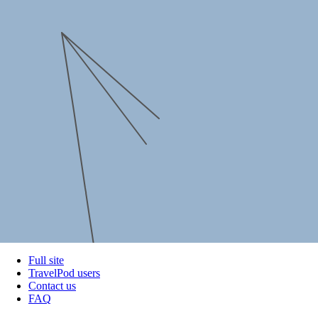
Full site
TravelPod users
Contact us
FAQ