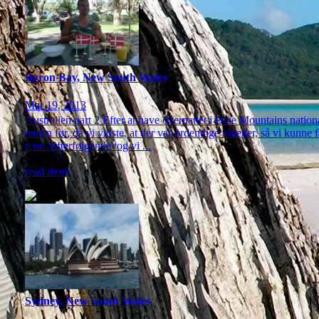
Byron Bay, New South Wales
Mar 19, 2013
Australien part 2 Efter at have overnattet i Blue Mountains national
natten før, da vi vidste, at der var ordentlige toiletter, så vi kunne
rene. Efterfølgende tog vi ...
read more
Sydney, New South Wales