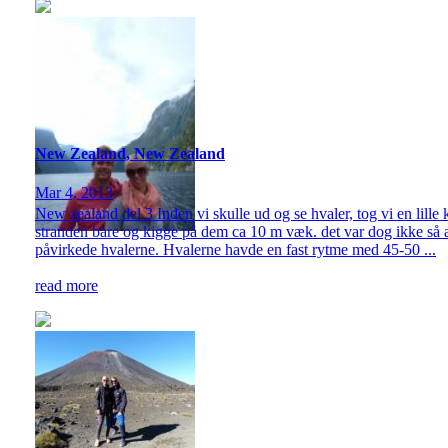
New Zealand, New Zealand
Mar 4, 2013
New zealand del 3 Inden vi skulle ud og se hvaler, tog vi en lill
stranden bare og kigge på dem ca 10 m væk. det var dog ikke så ac
påvirkede hvalerne. Hvalerne havde en fast rytme med 45-50 ...
read more