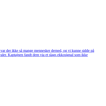
vis var der ikke så mange mennesker derned, og vi kunne sidde på
valer. Kaptajnen fandt dem via et slags ekkosignal som ikke