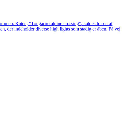
g sammen. Ruten, "Tongariro alpine crossing", kaldes for en af
uten, der indeholder diverse high lights som stadig er åben. På vej