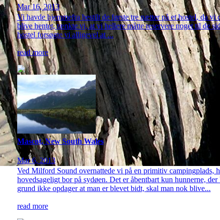
Mar 16, 2013
Vi havde hjemmefra bestilt de første tre nætter på et hostel, da vi
blive hentet, tænkte vi, at vi hellere måtte reservere noget til de si
hostel forsøgte vi alligevel at ...
read more
Mascot, New South Wales
Mar 6, 2013
Ved Milford Sound overnattede vi på en primitiv campingplads, hvo
hovedsageligt bor på sydøen. Det er åbentbart kun hunnerne, der 
grund ikke opdager at man er blevet bidt, skal man nok blive...
read more