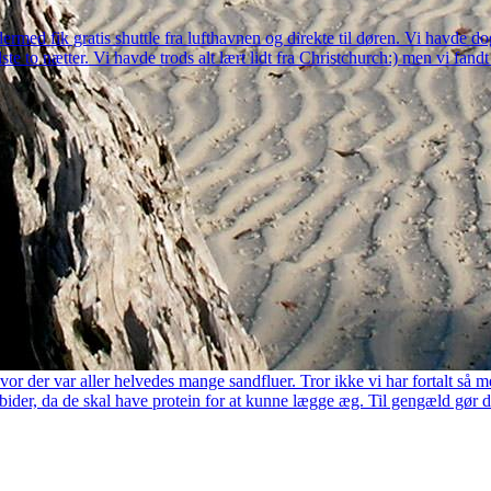
 dermed fik gratis shuttle fra lufthavnen og direkte til døren. Vi havde 
dste to nætter. Vi havde trods alt lært lidt fra Christchurch:) men vi fandt 
r der var aller helvedes mange sandfluer. Tror ikke vi har fortalt så m
bider, da de skal have protein for at kunne lægge æg. Til gengæld gør d