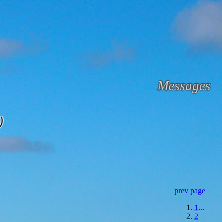
Messages
)
prev page
1
...
2