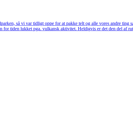
lparken, så vi var tidligt oppe for at pakke telt og alle vores andre tin
n for tiden lukket pga. vulkansk aktivitet. Heldigvis er det den del af r