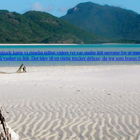
park kørte vi rimelig tidligt videre (vi var stadig lidt nervøse for at mø
 få vasket os lidt. Det blev til en rigtig trucker deluxe, da jeg som bonus 