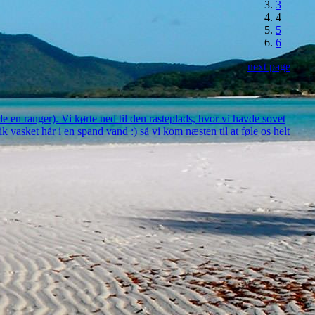
3
4
5
6
next page
de en ranger). Vi kørte ned til den rasteplads, hvor vi havde sovet
fik vasket hår i en spand vand :) så vi kom næsten til at føle os helt