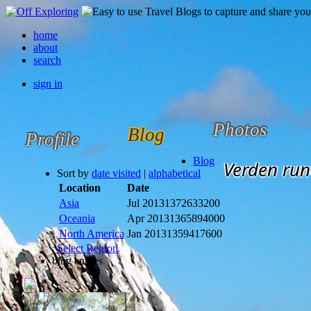
home
about
search
sign in
Photos
Blog
Profile
Blog
Verden run
Sort by
date visited
|
alphabetical
Location
Date
Asia
Jul 2013
1372633200
Oceania
Apr 2013
1365894000
North America
Jan 2013
1359417600
Select Region
blog entries