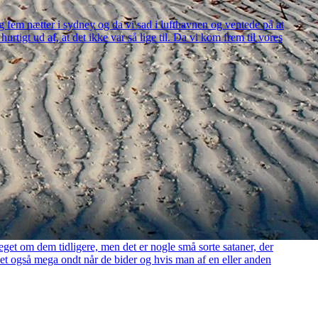
dog fem nætter i sydney og da vi sad i lufthavnen og ventede på at
hurtigt ud af, at det ikke var så lige til. Da vi kom frem til vores
eget om dem tidligere, men det er nogle små sorte sataner, der
et også mega ondt når de bider og hvis man af en eller anden