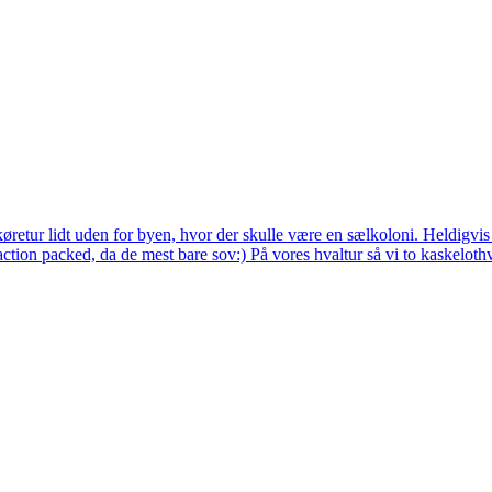
e køretur lidt uden for byen, hvor der skulle være en sælkoloni. Heldig
tion packed, da de mest bare sov:) På vores hvaltur så vi to kaskeloth