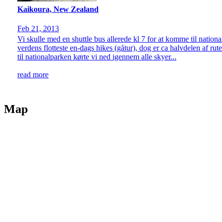
Kaikoura, New Zealand
Feb 21, 2013
Vi skulle med en shuttle bus allerede kl 7 for at komme til nationa
verdens flotteste en-dags hikes (gåtur), dog er ca halvdelen af rute
til nationalparken kørte vi ned igennem alle skyer...
read more
Map