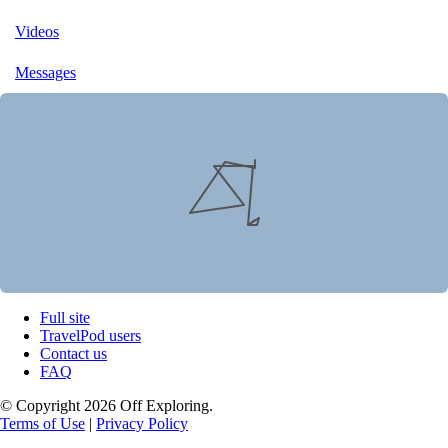
Videos
Messages
Full site
TravelPod users
Contact us
FAQ
© Copyright 2026 Off Exploring.
Terms of Use
|
Privacy Policy