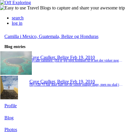
search
log in
Camilla i Mexico, Guatemala, Belize og Honduras
Blog entries
Caye Caulker, Belize
Feb 19, 2010
Hej alle sammen :)Så er jeg igen kommet til et net der virker nogenlunde, så her er en længere beretning for de sidste to uger ca. Nettet holder dog ikke til at lægge billeder op, så de kommer senere engang.Søndag d. 7.2 var store ridedag! Vi blev presset 15 mennesker om på bagladet af en truck, og kørte ud til en farm. Her stod hestene og ventede på os, og vi satte os op. Vi red 1,5 time til en lille by der hedder Juan Chamula. Her var vi inde i en kirk...
Caye Caulker, Belize
Feb 19, 2010
Hej Alle.Vi har ikke haft net de sidste mange dage, men nu skal jeg nok få opdateret min blog :)Camilla
Profile
Blog
Photos