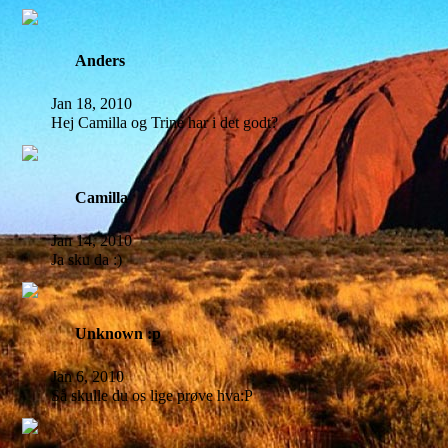
Anders
Jan 18, 2010
Hej Camilla og Trine har i det godt?
Camilla
Jan 14, 2010
Ja sku da :)
Unknown :p
Jan 6, 2010
Så skulle du os lige prøve hva:P