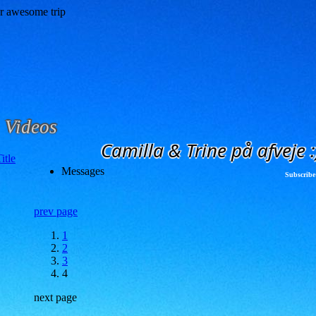
Videos
Camilla & Trine på afveje :
Messages
Subscribe
prev page
1
2
3
4
next page