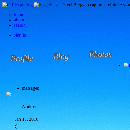
home
about
search
sign in
Photos
Blog
Profile
messages
Anders
Jan 18, 2010
:)