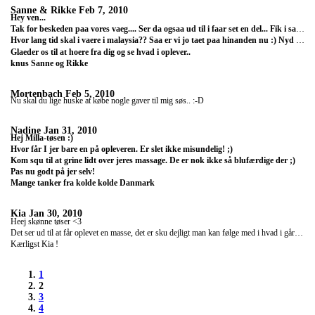
Sanne & Rikke
Feb 7, 2010
Hey ven...
Tak for beskeden paa vores vaeg.... Ser da ogsaa ud til i faar set en del... Fik i saa stjaalet alle jeres ting i indien eller overlevede i?? hehe
Hvor lang tid skal i vaere i malaysia?? Saa er vi jo taet paa hinanden nu :) Nyd det nu mens i kan.. vi kan skrive under paa at tiden bare gaar alt for staerk...
Glaeder os til at hoere fra dig og se hvad i oplever..
knus Sanne og Rikke
Mortenbach
Feb 5, 2010
Nu skal du lige huske at købe nogle gaver til mig søs.. :-D
Nadine
Jan 31, 2010
Hej Milla-tøsen :)
Hvor får I jer bare en på opleveren. Er slet ikke misundelig! ;)
Kom squ til at grine lidt over jeres massage. De er nok ikke så blufærdige der ;)
Pas nu godt på jer selv!
Mange tanker fra kolde kolde Danmark
Kia
Jan 30, 2010
Heej skønne tøser <3
Det ser ud til at får oplevet en masse, det er sku dejligt man kan følge med i hvad i går laver, ! I er savnet herhjemme , vi snakkes <3
Kærligst Kia !
1
2
3
4