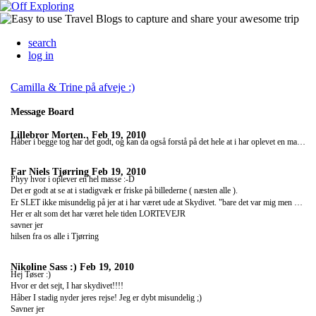
search
log in
Camilla & Trine på afveje :)
Message Board
Lillebror Morten..
Feb 19, 2010
Håber i begge tog har det godt, og kan da også forstå på det hele at i har oplevet en masse her på det sidste :-D mig og far sidder og planlægger noget skydive også :-D Ps. gem nu lige lidt penge til gaver du ved ;-) bliver jo 18 om 18 dage :-D
Far Niels Tjørring
Feb 19, 2010
Phyy hvor i oplever en hel masse :-D
Det er godt at se at i stadigvæk er friske på billederne ( næsten alle ).
Er SLET ikke misundelig på jer at i har været ude at Skydivet. "bare det var mig men de tager vel ikke gamle mænd op for at prøve"
Her er alt som det har været hele tiden LORTEVEJR
savner jer
hilsen fra os alle i Tjørring
Nikoline Sass :)
Feb 19, 2010
Hej Tøser :)
Hvor er det sejt, I har skydivet!!!!
Håber I stadig nyder jeres rejse! Jeg er dybt misundelig ;)
Savner jer