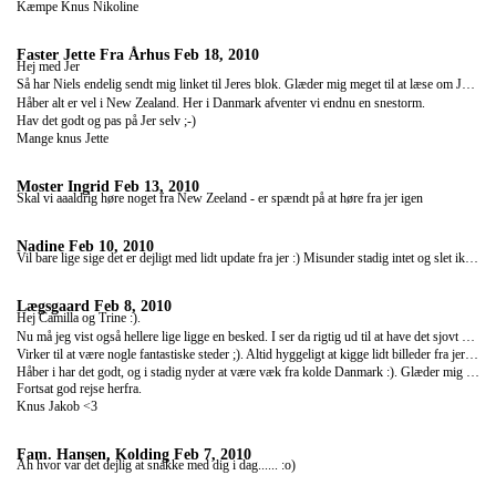
Kæmpe Knus Nikoline
Faster Jette Fra Århus
Feb 18, 2010
Hej med Jer
Så har Niels endelig sendt mig linket til Jeres blok. Glæder mig meget til at læse om Jeres oplevelser og ikke mindst til at se billederne.
Håber alt er vel i New Zealand. Her i Danmark afventer vi endnu en snestorm.
Hav det godt og pas på Jer selv ;-)
Mange knus Jette
Moster Ingrid
Feb 13, 2010
Skal vi aaaldrig høre noget fra New Zeeland - er spændt på at høre fra jer igen
Nadine
Feb 10, 2010
Vil bare lige sige det er dejligt med lidt update fra jer :) Misunder stadig intet og slet ikke varmen ;)
Lægsgaard
Feb 8, 2010
Hej Camilla og Trine :).
Nu må jeg vist også hellere lige ligge en besked. I ser da rigtig ud til at have det sjovt dernede.
Virker til at være nogle fantastiske steder ;). Altid hyggeligt at kigge lidt billeder fra jer, og læse lidt om det :).
Håber i har det godt, og i stadig nyder at være væk fra kolde Danmark :). Glæder mig til at se jer når i kommer hjem.
Fortsat god rejse herfra.
Knus Jakob <3
Fam. Hansen, Kolding
Feb 7, 2010
Åh hvor var det dejlig at snakke med dig i dag...... :o)