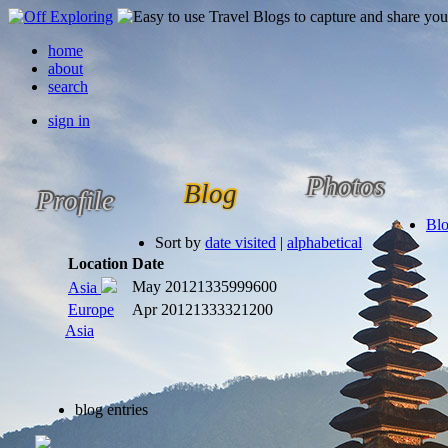
home
about
search
sign in
Photos
Blog
Profile
Bl
Sort by
date visited
|
alphabetical
Location
Date
May 2012
1335999600
Asia
Europe
Apr 2012
1333321200
Asia
blog entries