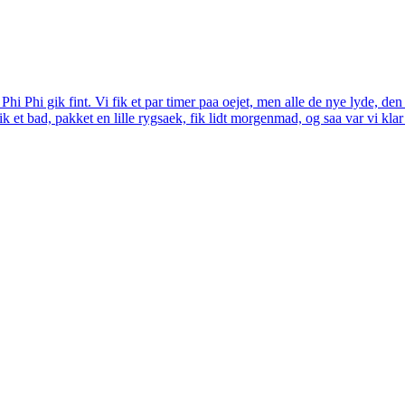
hi Phi gik fint. Vi fik et par timer paa oejet, men alle de nye lyde, de
 et bad, pakket en lille rygsaek, fik lidt morgenmad, og saa var vi klar 