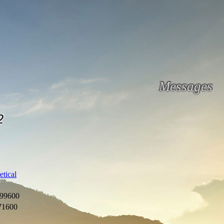
Messages
2
etical
99600
71600