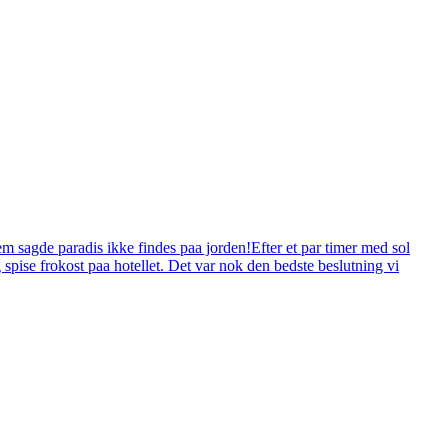
 sagde paradis ikke findes paa jorden!Efter et par timer med sol
g spise frokost paa hotellet. Det var nok den bedste beslutning vi