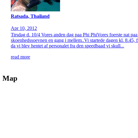
Ratsada, Thailand
Apr 10, 2012
Tirsdag d. 10/4 Vores anden dag paa Phi PhiVores foerste nat paa P
skoenhedssoevnen en gang i mellem..Vi startede dagen kl. 8.45, fik
da vi blev hentet af personalet fra den speedbaad vi skull...
read more
Map