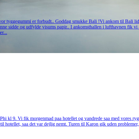
tyggegummi er forbudt.. Goddag smukke Bali !Vi ankom til Bali lidt i 
ne sidde og udfylde visums papir.. I ankomsthallen i lufthavnen fik vi d
r...
Phi kl 9. Vi fik morgenmad paa hotellet og vandrede saa med vores ryg
r til hotellet, saa det var dejlig nemt. Turen til Karon gik uden probleme