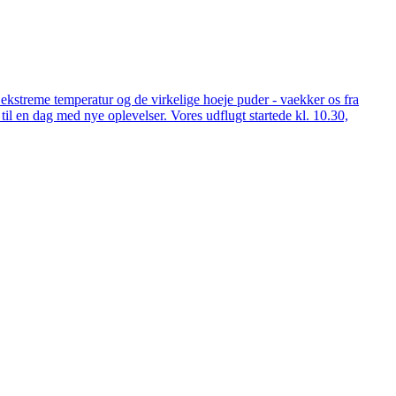
n ekstreme temperatur og de virkelige hoeje puder - vaekker os fra
til en dag med nye oplevelser. Vores udflugt startede kl. 10.30,