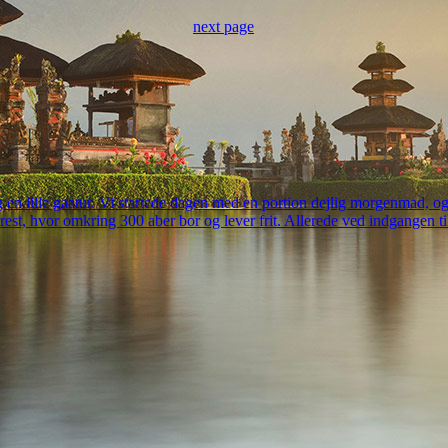
next page
en lille gaatur. Vi startede dagen med en portion dejlig morgenmad, og de
orrest, hvor omkring 300 aber bor og lever frit. Allerede ved indgangen 