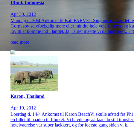
Ubud, Indonesia
Apr 30, 2012
Mandag d. 30/4 Ankomst til Bali FARVEL Singapore - Landet hvor 
Gorm sov selvfoelgelig mere eller mindre hele vejen, mens jeg kun
lov til at komme ind i landet. Ja, Ja det maette vi da tage med.. Efte
read more
Karon, Thailand
Apr 19, 2012
Loerdag d. 14/4 Ankomst til Karon BeachVi skulle afsted fra Phi 
en billet til baaden til Phuket. Vi havde ogsaa faaet bestilt transfe
hotelvaerelse var super laekkert, og for foerste gang siden vi k...