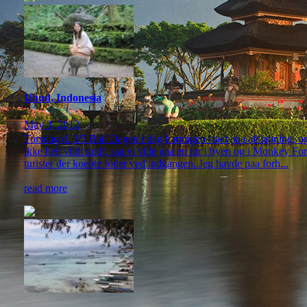
Ubud, Indonesia
May 3, 2012
Torsdag d. 3/5 Bali Dagen i dag harmigen staet paa afslapning, og 
ikke helt vildt godt, saa vi ville gaa en tur i byen og i Monkey F
turister der koebte foder ved indgangen..Jeg havde paa forh...
read more