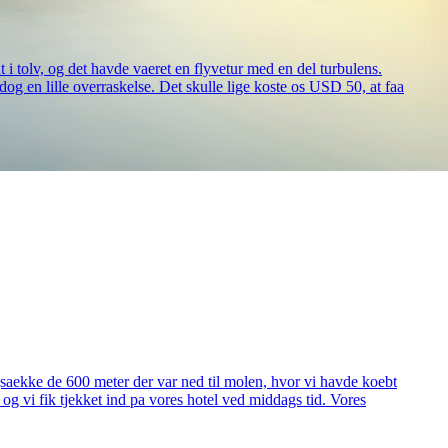
tolv, og det havde vaeret en flyvetur med en del turbulens.
og en lille overraskelse. Det skulle lige koste os USD 50, at faa
saekke de 600 meter der var ned til molen, hvor vi havde koebt
r, og vi fik tjekket ind pa vores hotel ved middags tid. Vores