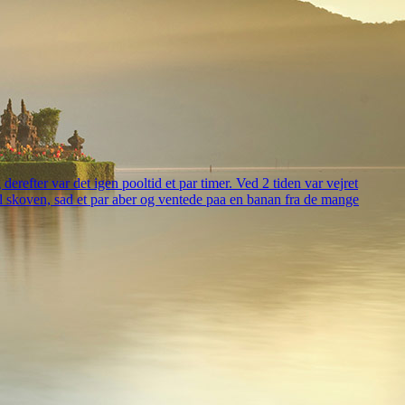
refter var det igen pooltid et par timer. Ved 2 tiden var vejret
til skoven, sad et par aber og ventede paa en banan fra de mange