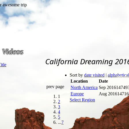
Videos
California Dreaming 201
Sort by
date visited
|
alphabetica
Subscribe
Location
Date
prev page
North America
Sep 2016
14749
Europe
Aug 2016
14716
1
Select Region
2
3
4
5
...
7