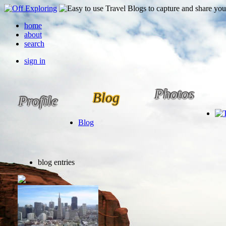
home
about
search
sign in
Photos
Blog
Profile
Blog
blog entries