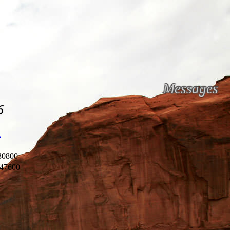
Messages
6
l
30800
47600