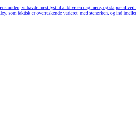
stunden, vi havde mest lyst til at blive en dag mere, og slappe af ved 
ey, som faktisk er overraskende varieret, med stenørken, og ind imellem