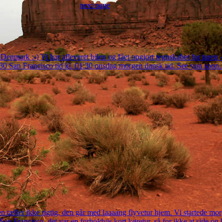
next page
ld Denmark :-) Vi har afleveret bilen og fået opgjort regnskabet for turen
 San Francisco tid kl. 01:30 onsdag morgen dansk tid. See you soon..
en tæller ikke rigtig, den går med laaaang flyvetur hjem. Vi startede mo
Francisco, det var en forholdvis kort køretur, så for ikke at side og kuk