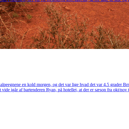
peegnene en kold morgen, og det var lige hvad det var 4.5 grader Brrrrr
vide igår af bartenderen Ryan, på hotellet, at der er sæson fra okt/nov 