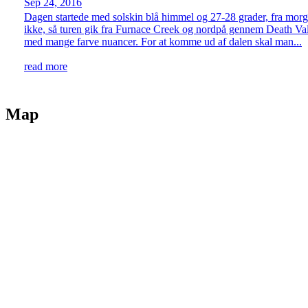
Sep 24, 2016
Dagen startede med solskin blå himmel og 27-28 grader, fra morgen
ikke, så turen gik fra Furnace Creek og nordpå gennem Death Vall
med mange farve nuancer. For at komme ud af dalen skal man...
read more
Map