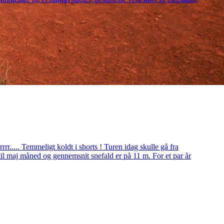
r..... Temmeligt koldt i shorts ! Turen idag skulle gå fra
til maj måned og gennemsnit snefald er på 11 m. For et par år