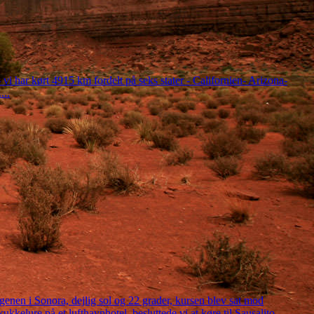
 - vi har kørt 4915 km fordelt på seks stater - Californien- Arizona-
...
rgenen i Sonora, dejlig sol og 22 grader, kursen blev sat mod
kelure på et lufthavnhotel, besluttede vi at køre til Sausalito,