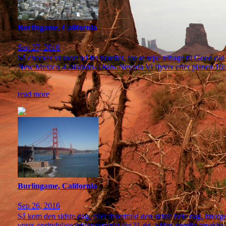
Burlingame, California
Sep 27, 2016
Så checker vi snart ud fra hotellet, for at rejse tilbage til Good o
New Mexico -Colorado- Utah- Nevada Vi flyver efter planen 16:30
read more
Burlingame, California
Sep 26, 2016
Så kom den sidste dag, eller ihvertfald den sidste hele dag, imorg
vores oprindelige udgangspunkt for 21 dg. Siden nemlig smukke San 