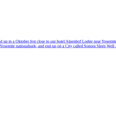
 up in a Oktober fest close to our hotel Alpenhof Lodge near Yosemite 
semite nationalpark, and end up on a City called Sonora Sleep Well ....