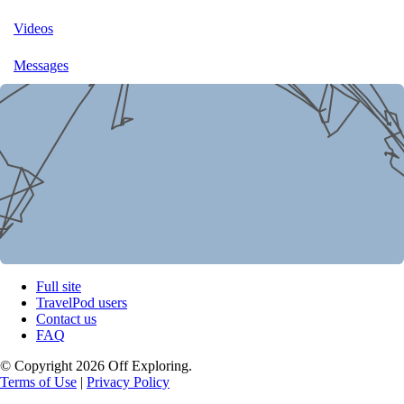
Videos
Messages
Full site
TravelPod users
Contact us
FAQ
© Copyright 2026 Off Exploring.
Terms of Use
|
Privacy Policy