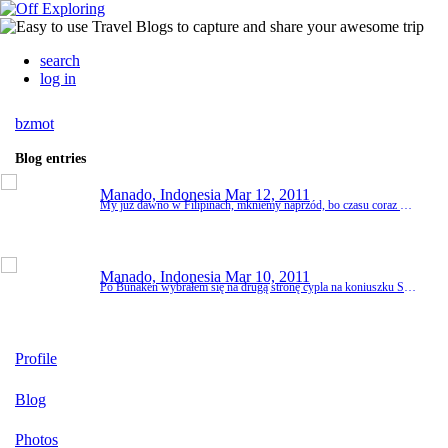
search
log in
bzmot
Blog entries
Manado, Indonesia
Mar 12, 2011
My już dawno w Filipinach, mkniemy naprzód, bo czasu coraz mniej. Zanim jednak przejdziemy do aktualności, mamy jeszcze kilka uwag pożegnalnych na temat Indonezji. Ludzie bardzo otwarci i ciekawscy. Im mniej turystów wokół, tym bardziej ich ciekawość rozpiera, żeby wiedzieć, skąd jesteś, ile masz dzieci, co robisz, dokąd jedziesz itd. Ale jest to przyjemna ciekawość i bezinteresowna, a nie wst...
Manado, Indonesia
Mar 10, 2011
Po Bunaken wybrałem się na drugą stronę cypla na koniuszku Sulawesi, żeby zanurkować w cieśninie Lembeh. To tzw. nurkowanie mułowe, bo poza piaskiem praktycznie na dnie nic nie ma (rafy są niewielkie i b. rzadkie). Całość przypomina wielki pas startowy. A jednak Lembeh ściąga tysiące nurków, szczególnie fotografów, którzy każdego dnia przeczesują piach w poszukiwaniu najdziwn...
Profile
Blog
Photos