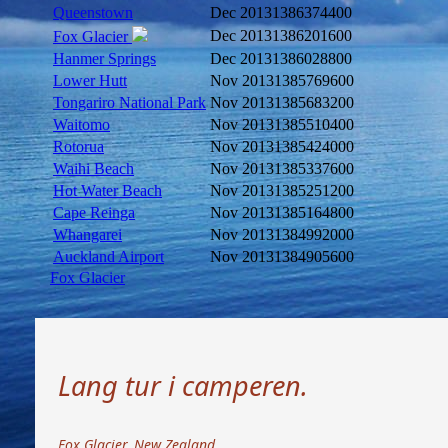
Queenstown
Dec 2013
1386374400
Dec 2013
1386201600
Fox Glacier
Hanmer Springs
Dec 2013
1386028800
Lower Hutt
Nov 2013
1385769600
Tongariro National Park
Nov 2013
1385683200
Waitomo
Nov 2013
1385510400
Rotorua
Nov 2013
1385424000
Waihi Beach
Nov 2013
1385337600
Hot Water Beach
Nov 2013
1385251200
Cape Reinga
Nov 2013
1385164800
Whangarei
Nov 2013
1384992000
Auckland Airport
Nov 2013
1384905600
Fox Glacier
Lang tur i camperen.
Fox Glacier, New Zealand