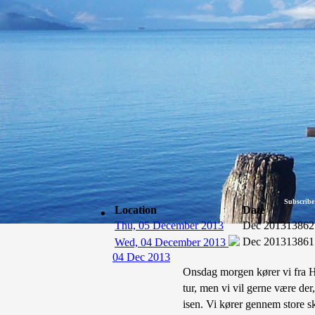
Subscribe
Location
Date
Thu, 05 December 2013
Dec 2013
13862
Dec 2013
13861
Wed, 04 December 2013
04 Dec 2013
Onsdag morgen kører vi fra H
tur, men vi vil gerne være der
isen. Vi kører gennem store s