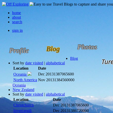
home
about
search
sign in
Photos
Blog
Profile
Blog
Tur
Sort by
date visited
|
alphabetical
Location
Date
Dec 2013
1387065600
Oceania
North America
Nov 2013
1384560000
Oceania
New Zealand
Sort by
date visited
|
alphabetical
Location
Date
Christchurch
Dec 2013
1387065600
Invercargill
Dec 2013
1386720000