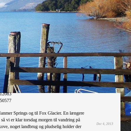
12083
50577
anmer Springs og til Fox Glacier. En længere
, så vi er klar torsdag morgen til vandring på
Dec 4, 2013
kove, noget landbrug og pludselig holder der