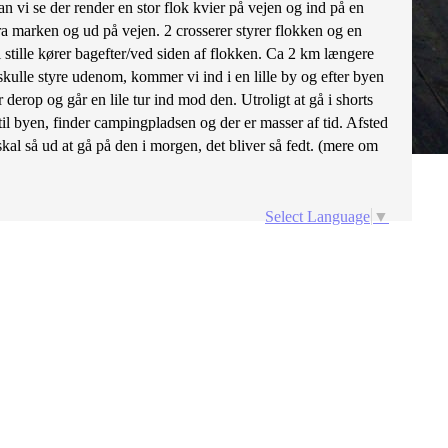
 kan vi se der render en stor flok kvier på vejen og ind på en
ra marken og ud på vejen. 2 crosserer styrer flokken og en
tille kører bagefter/ved siden af flokken. Ca 2 km længere
skulle styre udenom, kommer vi ind i en lille by og efter byen
derop og går en lile tur ind mod den. Utroligt at gå i shorts
 til byen, finder campingpladsen og der er masser af tid. Afsted
al så ud at gå på den i morgen, det bliver så fedt. (mere om
Select Language
▼