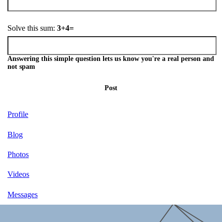
Solve this sum:
3+4=
Answering this simple question lets us know you're a real person and
not spam
Post
Profile
Blog
Photos
Videos
Messages