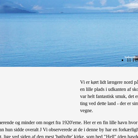
Subscribe
11 Fe
Vi er kørt lidt længere nord 
en lille plads i udkanten af 
var helt fantastisk smuk, det
ting ved dette land - der er s
vegne.
rende og minder om noget fra 1920'erne. Her er en fin lille havn hvor vi
an hun sidde overalt J Vi observerede at de i denne by har en forkærlighe
nt, lige ved siden af den mest 'højlydte' kirke, som hed "Hell" (den havd