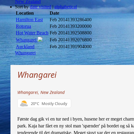
New Zealand
Sort by
date visited
|
alphabetical
Location
Date
Hamilton East
Feb 2014
1393286400
Rotorua
Feb 2014
1393200000
Hot Water Beach
Feb 2014
1392508800
Feb 2014
1392076800
Whangarei
Auckland
Feb 2014
1391904000
Whangarei
Whangarei
Whangarei, New Zealand
20°C
Mostly Cloudy
Første dag gik vi en tur ned i byen, husene her er meget charme
park. Kaja har fået en ny stol man 'spænder' på bordet og så k
tenderende til det dramatiske. Meget sjovt var der en restaura