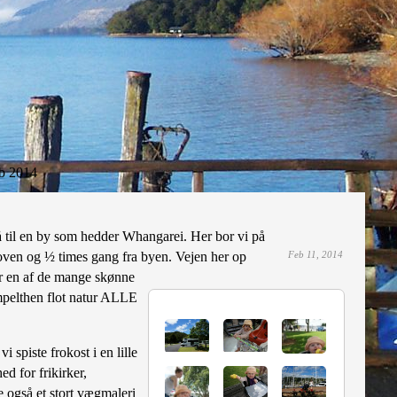
b 2014
på til en by som hedder Whangarei. Her bor vi på
skoven og ½ times gang fra byen. Vejen her op
Feb 11, 2014
 er en af de mange skønne
impelthen flot natur ALLE
 spiste frokost i en lille
d for frikirker,
e også et stort vægmaleri