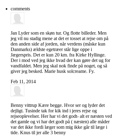
comments
Jan
Lyder som en skøn tur. Og flotte billeder. Men
jeg vil nu stadig mene at det er tosset at rejse om på
den anden side af jorden, når verdens (måske kun
Danmarks) ældste egetræer står lige oppe i
Jægerspris. Det er kun 20 km. fra Kirke Hyllinge.
Der i mod ved jeg ikke hvad der kan gøre det ug for
vandfaldet. Men jeg skal nok finde på noget, og så
giver jeg besked. Marie husk solcreame. Fy.
Feb 11, 2014
Benny vittrup
Kære begge. Hvor ser og lyder det
dejligt. Tusinde tak for kik ind i jeres rejse og
rejseoplevelser. Her har vi det godt- alt er næsten ved
det gamle og vi har det godt på ( næsten) alle måder
var det ikke fordi læger som mig ikke går til læge i
tide. Knus til jer alle 3 benny