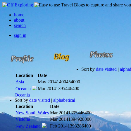
home
about
search
sign in
Photos
Blog
Profile
Sort by
date visited
|
alphab
Location
Date
Asia
May 2014
1400454000
Mar 2014
1395446400
Oceania
Oceania
Sort by
date visited
|
alphabetical
Location
Date
New South Wales
Mar 2014
1395446400
Victoria
Mar 2014
1394928000
Feb 2014
1393286400
New Zealand