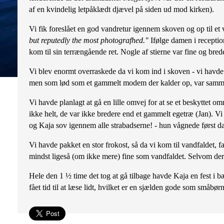
af en kvindelig letpåklædt djævel på siden ud mod kirken).
Vi fik foreslået en god vandretur igennem skoven og op til et
but reputedly the most photografhed."
Ifølge damen i reception
kom til sin terrængående ret. Nogle af stierne var fine og bre
Vi blev enormt overraskede da vi kom ind i skoven - vi havde 
men som lød som et gammelt modem der kalder op, var sammenli
Vi havde planlagt at gå en lille omvej for at se et beskyttet 
ikke helt, de var ikke bredere end et gammelt egetræ (Jan). Vi
og Kaja sov igennem alle strabadserne! - hun vågnede først da v
Vi havde pakket en stor frokost, så da vi kom til vandfaldet, f
mindst ligeså (om ikke mere) fine som vandfaldet. Selvom der s
Hele den 1 ½ time det tog at gå tilbage havde Kaja en fest i bæ
fået tid til at læse lidt, hvilket er en sjælden gode som småbør