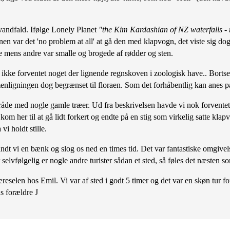
 vandfald. Ifølge Lonely Planet
"the Kim Kardashian of NZ waterfalls - 
en var det 'no problem at all' at gå den med klapvogn, det viste sig do
de mens andre var smalle og brogede af rødder og sten.
ikke forventet noget der lignende regnskoven i zoologisk have.. Bortse
gningen dog begrænset til floraen. Som det forhåbentlig kan anes på b
område med nogle gamle træer. Ud fra beskrivelsen havde vi nok forventet
 kom her til at gå lidt forkert og endte på en stig som virkelig satte k
i holdt stille.
andt vi en bænk og slog os ned en times tid. Det var fantastiske omgivel
elvfølgelig er nogle andre turister sådan et sted, så føles det næsten s
reselen hos Emil. Vi var af sted i godt 5 timer og det var en skøn tur fo
ns forældre J