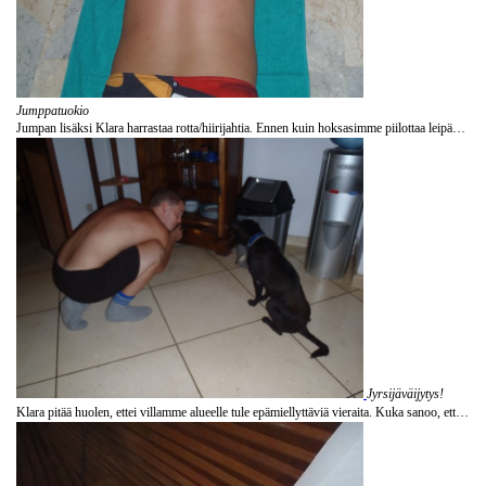
Jumppatuokio
Jumpan lisäksi Klara harrastaa rotta/hiirijahtia. Ennen kuin hoksasimme piilottaa leipämme ja hedelmämme kannelliseen muovirasiaan heräsimme usein yöllä rapinaan ja löysimme ruokamme puoliksi järsittyinä. Klaran ollessa sisällä näin ei kuitenkaan koskaan käynyt, sillä se piti pikkujyrsijät taatusti aisoissa: mikäli jyrsijät erehtyvät tulemaan keittiövierailulle, Klara ajaa ne erään lipaston taakse piiloon. Jyrsijöiden poistuttua Klara pysyy vielä hereillä ja valppaana ainakin puoli tuntia.
Jyrsijäväijytys!
Klara pitää huolen, ettei villamme alueelle tule epämiellyttäviä vieraita. Kuka sanoo, että epämiellyttävät vieraat olisivat aina ihmisiä?!