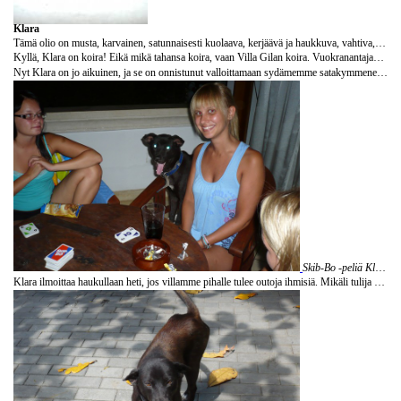
Klara
Tämä olio on musta, karvainen, satunnaisesti kuolaava, kerjäävä ja haukkuva, vahtiva, leikkisä, iloinen ja ennen kaikkea ihana. Arvaatteko, mistä on kyse? (vinkki: tsekkaa kuvat…)
Kyllä, Klara on koira! Eikä mikä tahansa koira, vaan Villa Gilan koira. Vuokranantajamme, saksalainen Peter, poimi Klaran muutama vuosi sitten kadun varrelta sen ollessa vielä pieni pentu. Klara oli huonossa kunnossa ja haavoittunut, mutta Peter hoiti sen kuntoon ja nimitti sen Villa Gilan vahtikoiran virkaan.
Nyt Klara on jo aikuinen, ja se on onnistunut valloittamaan sydämemme satakymmenenprosenttisesti. Tämä pieni kirppusäkki pelkää kuollakseen ukkosta ja hakee turvaa jaloistamme ulisten ja täristen joka kerta, kun taivas vähänkin paukkuu. Se nukkuu yöt joko terassimme edessä tai villamme sisällä, riippuen säästä. Klara on myös aina iloisena meitä vastassa, kun tulemme kotiin koulusta, kauppareissulta tai mistä tahansa. Mikäli olemme poissa useamman päivän, se kotiin palatessamme hyppii innostuksissaan melkein kattoon saakka ja heiluttaa häntäänsä niin, ettei enää tiedä, heiluttaako koira koko häntää vai häntä koko koiraa.
Skib-Bo -peliä Klaran kera
Klara ilmoittaa haukullaan heti, jos villamme pihalle tulee outoja ihmisiä. Mikäli tulija on joku meistä, se haukahtaa pari kertaa ja menee sitten noukkimaan maasta esimerkiksi puun lehden, puukepin, uhrilahjan tai mitä tahansa maasta irtoavaa ja kuljettaa sitä suussaan, kunnes se on saanut tarpeeksi rapsutuksia. Tämän jälkeen se unohtaa kantamuksensa olohuoneemme lattialle. Tämä on jokseenkin kummallinen tapa, se nimittäin tekee näin ainoastaan silloin, kun palaamme jostain kotiin.