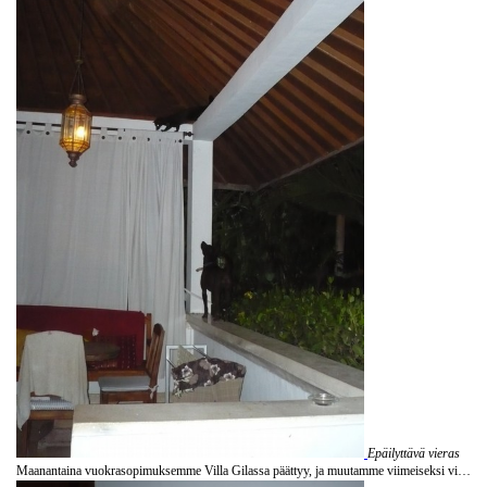
Epäilyttävä vieras
Maanantaina vuokrasopimuksemme Villa Gilassa päättyy, ja muutamme viimeiseksi viikoksi hotelliin. Itku tässä tulee pelkästään ajatellessa, että Klara täytyy jättää tänne :( Neljän kuukauden jälkeen se ei ole enää vain Villa Gilan koira, vaan myös