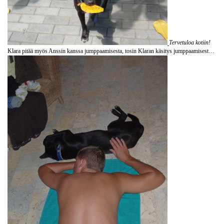
Tervetuloa kotiin!
Klara pitää myös Anssin kanssa jumppaamisesta, tosin Klaran käsitys jumppaamisesta eroaa hiukan Anssin käsityksestä: Anssi jumppaa ja Klara makaa lattialla vieressä :)