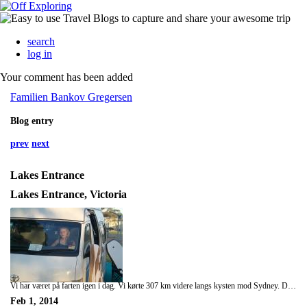
search
log in
Your comment has been added
Familien Bankov Gregersen
Blog entry
prev
next
Lakes Entrance
Lakes Entrance, Victoria
Vi har været på farten igen i dag. Vi kørte 307 km videre langs kysten mod Sydney. Det tager lidt længere tid at køre her i Australien, da vi ikke kører på de største veje. I dag kom vi lidt op i højden og igennem noget der mindede meget om en regnskov. Vi spiste frokost i Sale og kikkede på drenge der skatede på en rampe. Vi fandt en fin campingplads(måske den fineste til nu) og badede i poolen. Det var fantastisk at ligge i solen alene, uden fluer. Vi bliver her mindst en dag til. I dag har vi også døbt vores bil. Den har fået navnet Anton. Det var navnet Mille og Andreas gerne ville have Frida skulle have heddet, hvis hun var blevet en dreng. Så er det navn jo brugt;)
Feb 1, 2014