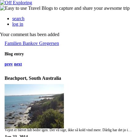
search
log in
Your comment has been added
Familien Bankov Gregersen
Blog entry
prev
next
Beachport, South Australia
Vejret er blevet lidt bedre igen. Det vil sige, ikke så kold vind mere. Dårlig har det jo ikke været endnu. Vi kørte kun 40 km i dag. Så var der tid til at få kikket lidt rundt i Beachport. Her er flotte strande, flotte klipper og snoede veje. Her er ikke så meget andet, men det er rigtig hyggeligt.
Jan 23, 2014