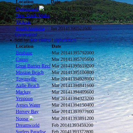
Location
Date
Mar 2014
1395792000
Queensland
New South Wales
Feb 2014
1393200000
Victoria
Feb 2014
1391385600
South Australia
Jan 2014
1390521600
Queensland
Sort by
date visited
|
alphabetical
Location
Date
Brisbane
Mar 2014
1395792000
Cairns
Mar 2014
1395705600
Great Barrier Reef
Mar 2014
1395619200
Mission Beach
Mar 2014
1395100800
Townsville
Mar 2014
1394928000
Airlie Beach
Mar 2014
1394841600
Mackay
Mar 2014
1394409600
Yeppoon
Mar 2014
1394323200
Agnes Water
Mar 2014
1394150400
Hervey Bay
Mar 2014
1393977600
Mar 2014
1393891200
Noosa
Dreamworld
Feb 2014
1393459200
Surfers Paradise
Feb 2014
1393372800