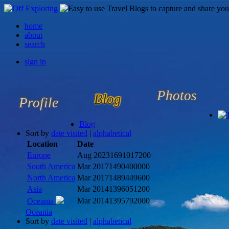
home
about
search
sign in
Photos
Blog
Profile
Blog
Sort by
date visited
|
alphabetical
Location
Date
Europe
Aug 2023
1691017200
South America
Mar 2017
1490400000
North America
Mar 2017
1489449600
Asia
Mar 2014
1396051200
Mar 2014
1395792000
Oceania
Oceania
Sort by
date visited
|
alphabetical