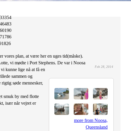
33354
46483
60190
71786
91826
er vores plan, at være her en uges tid(måske).
otte, vi mødte i Port Stephens. De var i Noosa
Feb 28, 2014
å vi kunne lige nå at få en
illede sammen og
 rigtig søde mennesker,
et smuk by med flotte
t, især når vejret er
more from Noosa,
Queensland