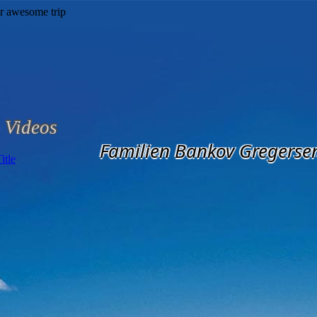
Videos
Familien Bankov Gregerse