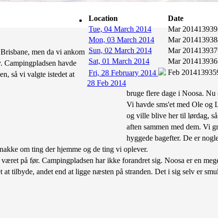
Subscribe
Location
Date
Tue, 04 March 2014
Mar 2014
13939
Mon, 03 March 2014
Mar 2014
13938
Sun, 02 March 2014
Mar 2014
13937
 i Brisbane, men da vi ankom
Sat, 01 March 2014
Mar 2014
13936
orby. Campingpladsen havde
Feb 2014
13935
Fri, 28 February 2014
n, så vi valgte istedet at
28 Feb 2014
bruge flere dage i Noosa. Nu 
Vi havde sms'et med Ole og L
og ville blive her til lørdag, s
aften sammen med dem. Vi gr
hyggede bagefter. De er nogle
 snakke om ting der hjemme og de ting vi oplever.
været på før. Campingpladsen har ikke forandret sig. Noosa er en meg
at tilbyde, andet end at ligge næsten på stranden. Det i sig selv er smuk