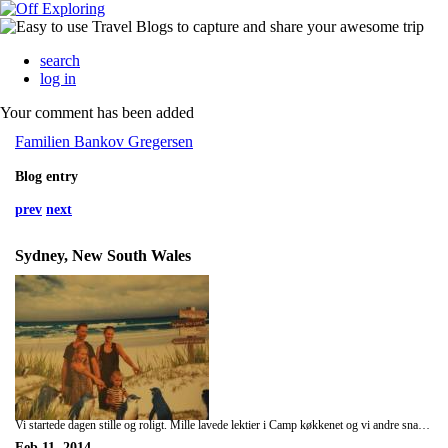
search
log in
Your comment has been added
Familien Bankov Gregersen
Blog entry
prev
next
Sydney, New South Wales
Vi startede dagen stille og roligt. Mille lavede lektier i Camp køkkenet og vi andre snakkede lidt med andre rejsende. Her er endel franskmænd og tyskere. Vi ville have brugt dagen på Bondi Beach, men vejret var ikke helt super strandvejr. Ved middagstid tog vi en hurtig beslutning om at tage toget til byen og gå i Sydney akvarium. Efter gårsdagen var jeg blevet lidt skræmt af at gå i storbyen med børn. Syntes vi gik som sild i tønde. Mennesker over det hele. Sydney er en stor by, ikke just noget vi er vandt til. Vi tog chancen igen. Gik denne gang til starten af Darling Harbour, hvor der er en stor park med en stor legeplads. Her kunne de få meget tid til at gå. Efter et stykke tid var vi nødt til at gå videre til akvariet. Det var et fint akvarie med mange ting at kikke på. Vi sluttede dagen med at spise pizza, inden vi tog toget tilbage til campingpladsen.
Feb 11, 2014