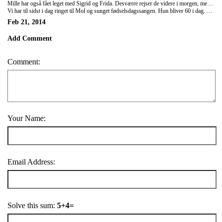
Mille har også fået leget med Sigrid og Frida. Desværre rejser de videre i morgen, men de har hygget sig i de dage de har været sammen.
Vi har til sidst i dag ringet til Mol og sunget fødselsdagssangen. Hun bliver 60 i dag. Vi sluttede af med fredagsslik og kortspil.
Feb 21, 2014
Add Comment
Comment:
Your Name:
Email Address:
Solve this sum:
5+4=