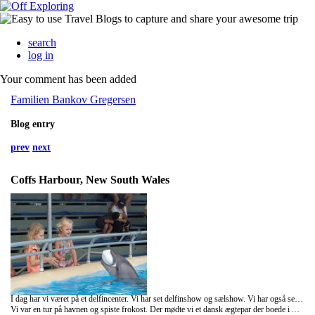
search
log in
Your comment has been added
Familien Bankov Gregersen
Blog entry
prev
next
Coffs Harbour, New South Wales
I dag har vi været på et delfincenter. Vi har set delfinshow og sælshow. Vi har også set pingviner, skildpadder, fisk og en påfugl der gik rundt midt i det hele. Vi har alle sammen fået kys på kinden af en delfin og en sæl. Så har vi også prøvet det. Under sælshowet fik Mille lov til at komme op og kaste ringe til sælen. Den tog i mod med munden og lagde dem rundt halsen på sig selv. Alt i alt var det en meget god oplevelse. Dygtige dyr og dyrepassere der havde tid til at snakke og fortælle.
Vi var en tur på havnen og spiste frokost. Der mødte vi et dansk ægtepar der boede i Australien. De viste os vej til en bager, hvor de havde rugbrød. Så aftensmaden bestod af rugbrød med spejlæg.