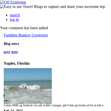
search
log in
Your comment has been added
Familien Bankov Gregersen
Blog entry
prev
next
Naples, Florida
I mens Mille og Andreas var ude at løbe i morges, gik Frida og Anette ud for at lede efter morgenmad. Vi fandt en super, super flot dagligvarebutik, med de friskeste varer. Vi kom hjem med rundstykker, jordbær, bananer, vandmelon, blåbærmuffins, smoothies og kaffe. Dette blev spist udenfor og var nok den bedste morgenmad til nu, så ingen grund til at brokke sig over manglende morgenmad på hotellet. Vi kørte tidligt afsted til Marco Island. Vores erfaringer med øerne i USA, er at der er masser af trafik og svært at finde en parkeringsplads. For første gang, var der ikke kø over broen. Det var lidt svært at finde en parkeringsplads, men det gik til sidst. Marco Island er en meget flot ø med flotte strande, store flotte hoteller og flotte huse. Vi så delfiner svømme tæt på strandkanten, samlede muslingeskaller, badede i bølgerne og fik rigeligt med sol. Så nu sidst på aftenen er vi voksne røde og varme. Vi spiste hjemmelavet pasta og brød fra den gode købmand til aftensmad og gik en tur ind til byen og spiste en is til dessert. Aftenen blev sluttet af med Uno på sengen.
Feb 24, 2017