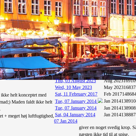
Subscribe
Location
Date
Thu, 03 August 2023
Aug 2023
16910
Wed, 10 May 2023
May 2023
16837
Sat, 11 February 2017
Feb 2017
14868
 ikke helt konceptet med
Jan 2014
138910
Tue, 07 January 2014
 mad;) Maden faldt ikke helt
Tue, 07 January 2014
Jan 2014
138908
.
Sat, 04 January 2014
Jan 2014
138887
t + meget høj luftfugtighed,
07 Jan 2014
giver en noget svedig krop. S
næsten ikke tid til at spise.