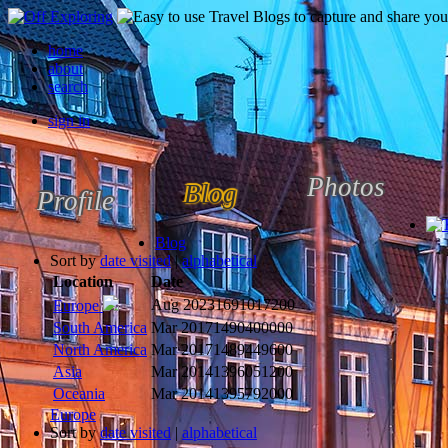
home
about
search
sign in
Photos
Blog
Profile
Blog
Sort by
date visited
|
alphabetical
Location
Date
Aug 2023
1691017200
Europe
South America
Mar 2017
1490400000
North America
Mar 2017
1489449600
Asia
Mar 2014
1396051200
Oceania
Mar 2014
1395792000
Europe
Sort by
date visited
|
alphabetical