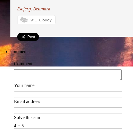
Esbjerg, Denmark
9°C
Cloudy
comments
Comment
Your name
Email address
Solve this sum
4 + 5 =