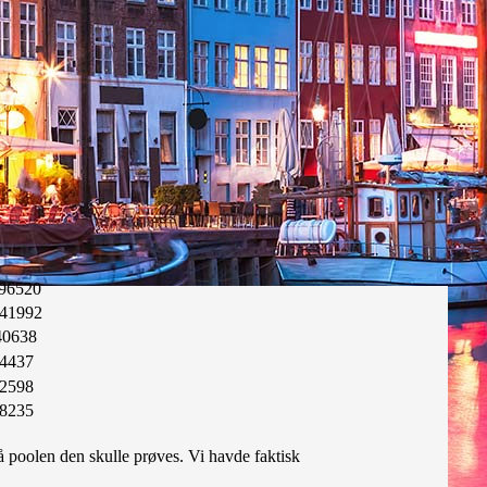
96520
41992
40638
4437
2598
8235
å poolen den skulle prøves. Vi havde faktisk