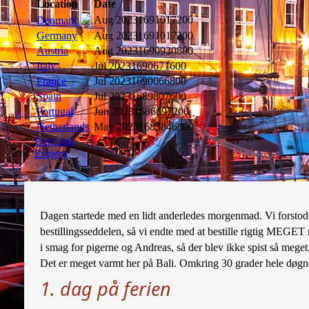
Location
Date
Aug 2023
1691017200
Denmark
Germany
Aug 2023
1691017200
Austria
Aug 2023
1690930800
Italy
Jul 2023
1690671600
France
Jul 2023
1690066800
Spain
Jul 2023
1689807600
Portugal
Jun 2023
1686697200
Netherlands
May 2023
1683846000
Denmark
Esbjerg
Dagen startede med en lidt anderledes morgenmad. Vi forstod
bestillingsseddelen, så vi endte med at bestille rigtig MEGET
i smag for pigerne og Andreas, så der blev ikke spist så meget
Det er meget varmt her på Bali. Omkring 30 grader hele døgne
1. dag på ferien