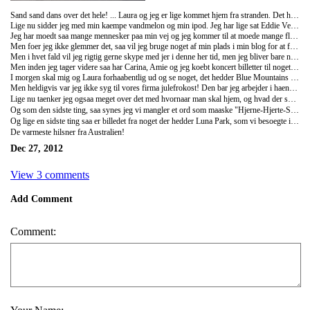
Sand sand dans over det hele! ... Laura og jeg er lige kommet hjem fra stranden. Det har regnet de sidste dage, og vaeret rigtig koldt. det foeles helt som at vaere hjemme i Danmark igen.
Lige nu sidder jeg med min kaempe vandmelon og min ipod. Jeg har lige sat Eddie Vedder paa med soundtracksene fra filmen "into the wild". Det giver helt kuldegysninger - det er saadan en smuk film. Til dem der ikke har set den saa er den pointe med filmen, som jeg har lagt mest maerke til er at det ikke har saa meget med stederne at goere som du ser, men det handler mere om de mennesker du moeder paa din vej. Mennesker du vaelger at dele dine oplevelser med fordi du gerne vil have at de skal vaere en del af din rejse.
Jeg har moedt saa mange mennesker paa min vej og jeg kommer til at moede mange flere. Carina som ogsaa er fra Danmark, som jeg faktisk har vaeret sammen med stortset hele min rejse, tror jeg, at jeg skal til vest australien med i slutningen af januar, og det glaeder jeg mig super meget til! Australien er saadan et stort land og som mig og Laura snakkede om idag saa naar forbinder man ordet "Land" med en kultur, bestemte normer, vaerdier osv. Men efter globaliseringen har taget rigtig ved, og naar man pludselig er paa saadan et stort omraade, der faktisk er et land, der er stoerre end hele Europa, saa er der flere forskellige kulture og livsstile at opleve. Her i Sydney er det meget multikulturelt, fordi der er saa mange mennesker fra hele verden, der vaelger at slaa sig ned her, saa jeg glaeder mig rigtig meget til at se, hvad Vest Australien har at byde paa.
Men foer jeg ikke glemmer det, saa vil jeg bruge noget af min plads i min blog for at fortaelle min familie, hvor savnet I alle har vaeret her i julen. Det har ikke vaeret rigtig jul uden jer! Jeg haaber I alle havde en god aften med de mennesker, som I delte aftenen med, og at I er ved at vaere klar til at springe ind i det nye aar. Carina, Laura og jeg fik kaenguru og frugtsalat, hvor vi efter det dansede rundt om en lille plante med en gave under juletraeet! Vi proevede saa godt vi kunne at huske de danske julesange, men det gik ikke saa godt.
Men i hvet fald vil jeg rigtig gerne skype med jer i denne her tid, men jeg bliver bare noed til at planlaegge det, saa I maa endelig skrive, hvis der er en dag, hvor I faar lyst til det og har tid.
Men inden jeg tager videre saa har Carina, Amie og jeg koebt koncert billetter til noget, der hedder "Big day Out", hvor de store navne er Red Hot Chili Peppers, the Killers og Band of Horses. Det bliver super awesome og jeg glaeder mig rigtig meget til at komme ud og hoere noget live musik!
I morgen skal mig og Laura forhaabentlig ud og se noget, det hedder Blue Mountains - 2 timer vaek fra Syney. Desvaerre saa var jeg ved doktoren den 24. december fordi jeg har vaeret saa heldig at faa halsbetaendelse, saa nu er jeg paa penicillin! Og man finder da hurtigt ud af, hvor glad man er for systemet derhjemme, naar man skal betale 78 dollars for bare at se laegen, der saa siger "Uuuuh ja, det ser ud til dine mandler er haevet, lad mig lige skrive noget medicin ud til dig". Haha. Altsaa!
Men heldigvis var jeg ikke syg til vores firma julefrokost! Den bar jeg arbejder i haenger sammen med et hostel og en cafe, saa vi fik ALLE fri for arbejde, og saa tager de os ned til noget, der hedder "Darlin Habour" i Sydney, hvor der staar en stor baad klar til os med hotspot, DJ og fri alkohol. Det foeltes lidt som en film, naar man sidder med en kold i sommertoej og sejler ud af havnen, hvor vi saa kan se opera huset!
Lige nu taenker jeg ogsaa meget over det med hvornaar man skal hjem, og hvad der skal ske. Mig og Carina har planer om New Zealand et par uger, fordi det er saa billigt at flyve derover.. Mht. min uddannelse, saa er det film, der staar hoejest paa min prioteringsliste lige nu, but who knows! Nu maa vi se, hvad livet bringer mig. Men stadig det er vigtig at vi har droemme, det bringer os nye steder.
Og som den sidste ting, saa synes jeg vi mangler et ord som maaske "Hjerne-Hjerte-Strid", naar vores hjerte er i strid med vores hjerne.
Og lige en sidste ting saa er billedet fra noget der hedder Luna Park, som vi besoegte i Sydney! Haha
De varmeste hilsner fra Australien!
Dec 27, 2012
View 3 comments
Add Comment
Comment: