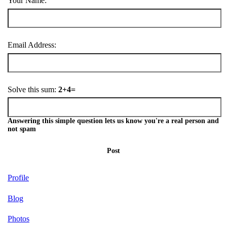
Your Name:
Email Address:
Solve this sum:
2+4=
Answering this simple question lets us know you're a real person and
not spam
Post
Profile
Blog
Photos