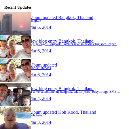
Recent Updates
Album updated
Bangkok, Thailand
Bangkok
Mar 6, 2014
New blog entry
Bangkok, Thailand
Dejlige dage i Bangkok. Byen er ikke så hektisk (og som Jesper ville sige; frygtelig),som vi husker den - om det er fordi, turisterne bliver væk, eller vi har vænnet os til mylderet vides i…
Mar 6, 2014
Album updated
Mobile Uploads
Mar 6, 2014
New blog entry
Bangkok, Thailand
Vi er vel ankommet til Bangkok, tak for jeres "bekymrings-SMS'er. Her virker roligt, vi har i hvert fald ikke oplevet noget! Efter sejl- og køretur fra Koh Kood nåede vi Bangkok sidst på ef…
Mar 4, 2014
Album updated
Koh Kood, Thailand
Koh Kood
Mar 3, 2014