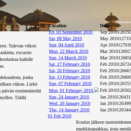
Subscribe
Location
Date
Fri, 03 September 2010
Sep 2010
12835
Sat, 08 May 2010
May 2010
12733
Sun, 04 April 2010
Apr 2010
12703
keen. Tulevan viikon
Mon, 22 March 2010
Mar 2010
12692
ankinta, excursio
Sun, 14 March 2010
Mar 2010
12685
enlaskua kaikille
Sat, 27 February 2010
Feb 2010
12672
aa.
Sat, 20 February 2010
Feb 2010
12666
Sat, 13 February 2010
Feb 2010
12660
adekaudesta, jonka
Sun, 07 February 2010
Feb 2010
12655
llisen viikon. Liekö
Feb 2010
12650
Mon, 01 February 2010
a päivän ensimmäiseltä
Sun, 24 January 2010
Jan 2010
126431
yillen. Täällä
Wed, 20 January 2010
Jan 2010
126399
.
Thu, 14 January 2010
Jan 2010
126344
01 Feb 2010
Koulun jälkeen tuutoreidemme
markkinapaikkaa, josta meidän