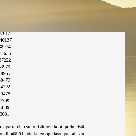
07617
40137
88974
78635
87222
43979
38965
68479
34322
29478
7399
5889
3031
 opastamina suunnistimme kohti perinteistä
 oli määrä hankkia temppeliasut paikallisen