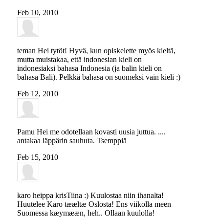
Feb 10, 2010
teman
Hei tytöt! Hyvä, kun opiskelette myös kieltä,
mutta muistakaa, että indonesian kieli on
indonesiaksi bahasa Indonesia (ja balin kieli on
bahasa Bali). Pelkkä bahasa on suomeksi vain kieli :)
Feb 12, 2010
Pamu
Hei me odotellaan kovasti uusia juttua. ....
antakaa läppärin sauhuta. Tsemppiä
Feb 15, 2010
karo
heippa krisTiina :) Kuulostaa niin ihanalta!
Huutelee Karo tææltæ Oslosta! Ens viikolla meen
Suomessa kæymææn, heh.. Ollaan kuulolla!