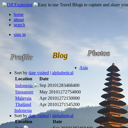
home
about
search
sign in
Photos
Blog
Profile
Asia
Sort by
date visited
|
alphabetical
Location
Date
Sep 2010
1283468400
Indonesia
Singapore
May 2010
1272754800
Malaysia
Apr 2010
1272150000
Thailand
Apr 2010
1271545200
Indonesia
Sort by
date visited
|
alphabetical
Location
Date