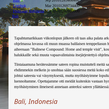
Sep 2010
1283468400
Bali
Lombok
Mar 2010
1269734400
Denpasar, Indonesia
Mar 2010
1267920000
Bali
Tapahtumarikkaan viikonlopun jälkeen oli taas aika palata ar
ohjelmassa luvassa oli muun muassa balilaisen temppeliasun h
aiheenaan "Balinese Compound: Home and temple visit", kosk
halukkaille sekä muuta vapaavalintaista itsejärjestettyä ohjelm
Tiistaiaamuna herätessämme sateen ropina muistutteli meitä s
ehdimmekin melkein jo unohtaa sään suosiessa meitä koko ede
johtui sateesta vai väsymyksestä, mutta myöhästyimme lopult
luennoltamme. Opettajamme otti meidät kuitenkin vastaan hym
myöhästyminen ilmeisesti annetaan anteeksi sateen yllättäessä
Bali, Indonesia