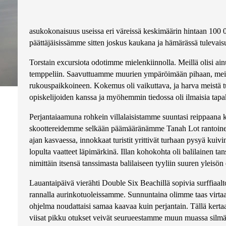
asukokonaisuus useissa eri väreissä keskimäärin hintaan 100 
päättäjäisissämme sitten joskus kaukana ja hämärässä tulevais
Torstain excursiota odotimme mielenkiinnolla. Meillä olisi ai
temppeliin. Saavuttuamme muurien ympäröimään pihaan, meitä
rukouspaikkoineen. Kokemus oli vaikuttava, ja harva meistä tus
opiskelijoiden kanssa ja myöhemmin tiedossa oli ilmaisia tapa
Perjantaiaamuna rohkein villalaisistamme suuntasi reippaana
skoottereidemme selkään päämääränämme Tanah Lot rantoinee
ajan kasvaessa, innokkaat turistit yrittivät turhaan pysyä ku
lopulta vaatteet läpimärkinä. Illan kohokohta oli balilainen 
nimittäin itsensä tanssimasta balilaiseen tyyliin suuren yleisö
Lauantaipäivä vierähti Double Six Beachillä sopivia surffiaalt
rannalla aurinkotuoleissamme. Sunnuntaina olimme taas virtaa
ohjelma noudattaisi samaa kaavaa kuin perjantain. Tällä kertaa
viisat pikku otukset veivät seurueestamme muun muassa silmälasi