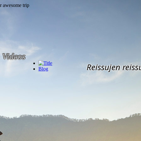
Videos
Reissujen reiss
Blog