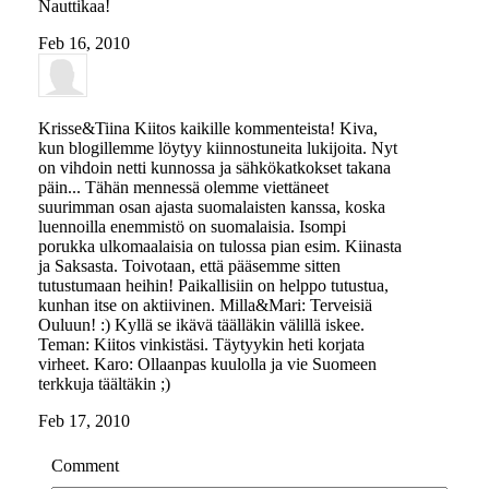
Nauttikaa!
Feb 16, 2010
Krisse&Tiina
Kiitos kaikille kommenteista! Kiva,
kun blogillemme löytyy kiinnostuneita lukijoita. Nyt
on vihdoin netti kunnossa ja sähkökatkokset takana
päin... Tähän mennessä olemme viettäneet
suurimman osan ajasta suomalaisten kanssa, koska
luennoilla enemmistö on suomalaisia. Isompi
porukka ulkomaalaisia on tulossa pian esim. Kiinasta
ja Saksasta. Toivotaan, että pääsemme sitten
tutustumaan heihin! Paikallisiin on helppo tutustua,
kunhan itse on aktiivinen. Milla&Mari: Terveisiä
Ouluun! :) Kyllä se ikävä täälläkin välillä iskee.
Teman: Kiitos vinkistäsi. Täytyykin heti korjata
virheet. Karo: Ollaanpas kuulolla ja vie Suomeen
terkkuja täältäkin ;)
Feb 17, 2010
Comment