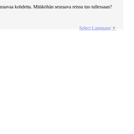
euraavaa kohdetta. Mitäköhän seuraava reissu tuo tullessaan?
Select Language
▼