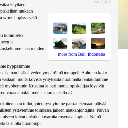
Feb 1, 2010
väksi käyttäen.
 opiskelijan mukaan
kon workshopissa sekä
en kotiin sekä
ineen ja
istuskelimme iltaa muiden
more from Bali, Indonesia
stamme hyppäsimme
maiseman lisäksi veden ympäröimä temppeli. Aaltojen koko
n vastaan, mutta kovista yrityksistä huolimatta rantauduimme
keä myöhemmin Kristiina ja pari muuta opiskelijaa löysivät
isen varaa ainakin meillä suomalaisilla :D
sa kuitenkaan tullut, joten tyydyimme paistattelemaan päivää
llisten ystäviemme toimiessa jälleen matkanjohtajina. Päivän
amiseen loivat turistien tavaroita rosvoavat apinat. Nämä
alo taisi olla huonompi.