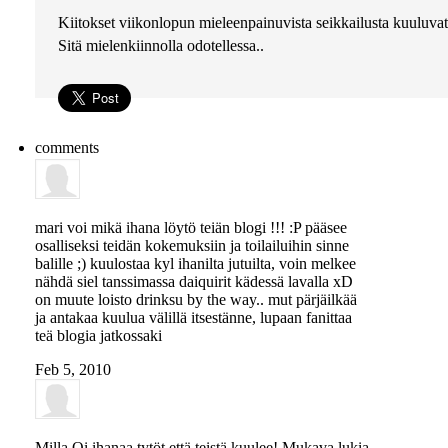
Kiitokset viikonlopun mieleenpainuvista seikkailusta kuuluvat 
Sitä mielenkiinnolla odotellessa..
comments
mari
voi mikä ihana löytö teiän blogi !!! :P pääsee
osalliseksi teidän kokemuksiin ja toilailuihin sinne
balille ;) kuulostaa kyl ihanilta jutuilta, voin melkee
nähdä siel tanssimassa daiquirit kädessä lavalla xD
on muute loisto drinksu by the way.. mut pärjäilkää
ja antakaa kuulua välillä itsestänne, lupaan fanittaa
teä blogia jatkossaki
Feb 5, 2010
Milla
Oi ihanaa tytöt että teistä kuulee! Mukava lukia