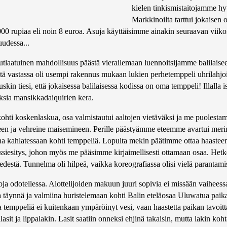
kielen tinkismistaitojamme hy
Markkinoilta tarttui jokaisen
000 rupiaa eli noin 8 euroa. Asuja käyttäisimme ainakin seuraavan vii
uudessa...
nutlaatuinen mahdollisuus päästä vierailemaan luennoitsijamme balilaise
 vastassa oli usempi rakennus mukaan lukien perhetemppeli uhrilahjo
kin tiesi, että jokaisessa balilaisessa kodissa on oma temppeli! Illalla 
ksia mansikkadaiquirien kera.
 kohti koskenlaskua, osa valmistautui aaltojen vietäväksi ja me puole
n ja vehreine maisemineen. Perille päästyämme eteemme avartui meri
ivina kahlatessaan kohti temppeliä. Lopulta mekin päätimme ottaa haastee
tanssiesitys, johon myös me pääsimme kirjaimellisesti ottamaan osaa. Het
n edestä. Tunnelma oli hilpeä, vaikka koreografiassa olisi vielä parantam
oja odotellessa. Alottelijoiden makuun juuri sopivia ei missään vaihees
 täynnä ja valmiina huristelemaan kohti Balin eteläosaa Uluwatua paika
 temppeliä ei kuitenkaan ympäröinyt vesi, vaan haastetta paikan tavoitt
t ja lippalakin. Lasit saatiin onneksi ehjinä takaisin, mutta lakin koht