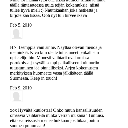
täällä räntäsateessa nuita teijän kokemuksia, niistä
tullee hyvä mieli :) Nauttikaahan joka hetkestä ja
kirjotelkaa lissää. Ooh nyt tuli hirvee ikävä
Feb 5, 2010
HN
Tsemppiä vain sinne. Näyttää olevan menoa ja
meininkiä. Kiva kun olette tutustuneet paikallisiin
opiskelijoihin. Monesti vaihtarit ovat omissa
porukoissa ja syvällisempi paikalliseen kulttuuriin
tutustuminen jää pinnalliseksi. Arjen kokemusten
merkityksen huomaatte vasta jälkikäteen täällä
Suomessa. Keep in touch!
Feb 9, 2010
xox
Hyvältä kuulostaa! Onko muun kansallisuuden
omaavia vaihtareita minkä verran mukana? Tuntuisi,
että osa reissusta menee hukkaan jos liikaa joutuu
suomea puhumaan!