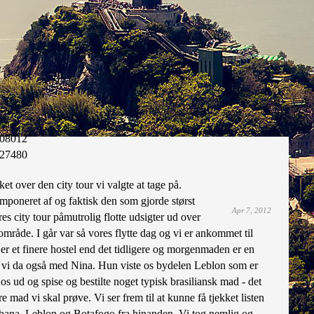
08012
27480
sket over den city tour vi valgte at tage på.
 imponeret af og faktisk den som gjorde størst
Apr 7, 2012
res city tour påmutrolig flotte udsigter ud over
mråde. I går var så vores flytte dag og vi er ankommet til
er et finere hostel end det tidligere og morgenmaden er en
tes vi da også med Nina. Hun viste os bydelen Leblon som er
s ud og spise og bestilte noget typisk brasiliansk mad - det
e mad vi skal prøve. Vi ser frem til at kunne få tjekket listen
acabana, Leblon og Botafogo fra hinanden. Vi tog nemlig og