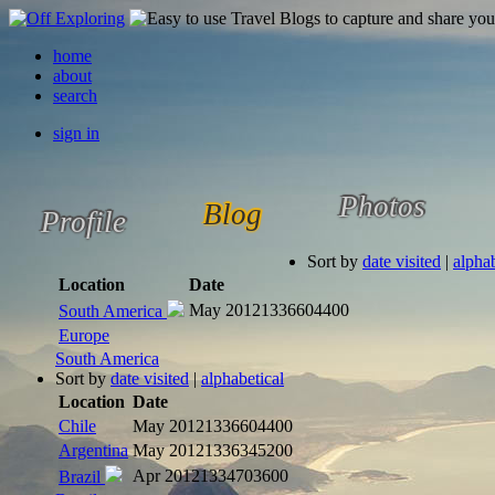
home
about
search
sign in
Photos
Blog
Profile
Sort by
date visited
|
alphab
Location
Date
May 2012
1336604400
South America
Europe
South America
Sort by
date visited
|
alphabetical
Location
Date
Chile
May 2012
1336604400
Argentina
May 2012
1336345200
Apr 2012
1334703600
Brazil