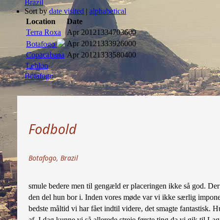
Brazil
Sort by
date visited
|
alphabetical
Location
Date
Terra Roxa
Apr 2012
1334703600
Apr 2012
1333926000
Botafogo
Copacabana
Apr 2012
1333580400
Leblon
Botafogo
Fodbold
Botafogo, Brazil
smule bedere men til gengæld er placeringen ikke så god. Der e
den del hun bor i. Inden vores møde var vi ikke særlig imponer
bedste måltid vi har fået indtil videre, det smagte fantastisk. 
af. I dag kunne vi så allerede streje første ting da vi gik t