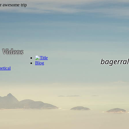
Videos
bagerral
Blog
etical