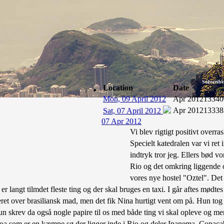
Subscribe
Location
Date
Mon, 09 April 2012
Apr 2012
13340
Apr 2012
13338
Sat, 07 April 2012
07 Apr 2012
Vi blev rigtigt positivt overra
Specielt katedralen var vi ret
indtryk tror jeg. Ellers bød vo
Rio og det omkring liggende o
vores nye hostel "Oztel". Det 
r langt tilmdet fleste ting og der skal bruges en taxi. I går aftes mød
et over brasiliansk mad, men det fik Nina hurtigt vent om på. Hun tog o
Hun skrev da også nogle papire til os med både ting vi skal opleve og mer
il Lagoa som er en kæmpe sø der ligger inde i Rio og deler Ipanema, Cop