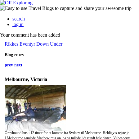
search
log in
Your comment has been added
Rikkes Eventyr Down Under
Blog entry
prev
next
Melbourne, Victoria
Greyhound bus i 12 timer for at komme fra Sydney til Melbourne. Heldigvis rejste jeg om natten, saa jeg fik sovet lidt og chafoeren satte ratatouille (en tegnefilm) paa :) Den var virkelig morsom, saa jeg grinte meget hoejt nogle gange, og var vidst den eneste, saa folk kiggede lidt.. Men hey, jeg havde det fantastisk!
I Melbourne samlede Matthew mig op, og vi tullede lidt rundt hele dagen. Vi besoegte en pieshop og en dansk bager (ejet og drevet af kinesere) hvor vi fik en romkugle og en traestamme :) Desuden var der et maleri af Roskilde Domkirke, saa jeg foelte mig naesten helt hjemme.