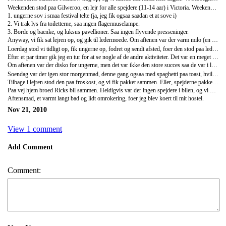
Weekenden stod paa Gilweroo, en lejr for alle spejdere (11-14 aar) i Victoria. Weekenden forloeb som en spejderlejr nu engang goer.. Pakkekaos fredag aften, en leder var forsinket, og ungerne skaendtes om hvem der skulle sidde hvor. Vi kom dog afsted, til en super laekker lejrplads. Det var noget anderledes end en dansk lejr:
1. ungerne sov i smaa festival telte (ja, jeg fik ogsaa saadan et at sove i)
2. Vi trak lys fra toiletterne, saa ingen flagermuselampe.
3. Borde og baenke, og luksus pavellioner. Saa ingen flyvende presseninger.
Anyway, vi fik sat lejren op, og gik til ledermoede. Om aftenen var der varm milo (en chokoladedrik) og kiks, foer ungerne (og jeg) gik paa hovedet i seng. Jeg kunne godt maerke at min sidste nats soevn havde vaeret i bussen, og at det ikke var helt optimalt.
Loerdag stod vi tidligt op, fik ungerne op, fodret og sendt afsted, foer den stod paa ledermorgenmad: pandekager, ristet toast, spejlaeg, koedpaalaeg osv. Hvilken luksus (hvilket skulle vise sig at vaere et gennemgaeende element i weekenden). Efterfaelgende gik vi hen og fik sat vores aktivitet, sock wrestling, op. Det er ret simpelt, to boern i ringen, og det gaelder om at hive sokkerne af modstanderen.
Efter et par timer gik jeg en tur for at se nogle af de andre aktiviteter. Det var en meget velorganiseret lejr, med gode aktiviteter. Jeg endte med at staa mange timer ved Challenge Valley, nede i mudderhullet og vaere hende den onde der sikrer sig at alle ungerne var smurt ind i mudder fra top til taa. En fyr holdt mig med selvskab, og vi havde en fest med det :) Langt fra alle ungerne var tilfredse med os, og det blev rigtig underholdende da en meget boesset dreng skulle igennem, og virkelig hadede mudderet.jeg endte selv med at vaere ret mudret til, men det gjorde ikke noget for solen skinnede, og jeg var i hoejt humoer :) min med-kompagnion lavede en aftale med en pige der ikke ville igennem mudderet, at hvis jeg gjorde det, gjorde hun det ogsaa. Dog blev jeg og patruljen enige om at man ikke kan lave aftaler paa andres vegne, og han maette selv ned og kravle ;)
Om aftenen var der disko for ungerne, men det var ikke den store succes saa de var i lejren, og begyndte AF SIG SELV at give lederne massage ! Det kan danske spejderunger da vidst laere lidt af. Vores lejr havde en baelplads lige ved siden af, og vi fik taendt op, saa der var uofficiel lederhygge der, senere paa aftenen. jeg var udmattet og faldt i soevn i stolen, hvilket resten af lederne fandt ret underholdende, og da jeg vaagnede gik jeg ogsaa direkte i seng.
Soendag var der igen stor morgenmad, denne gang ogsaa med spaghetti paa toast, hvilket var meget skoert. Programmet blev lidt ligesom dagen foer, sock wrestling og mudder hullet, dog proevede jeg ogsaa en enkelt abseiling (rappelling).
Tilbage i lejren stod den paa froskost, og vi fik pakket sammen. Eller, spejderne pakkede sammen (inklusive at slaa mit telt ned), lederne styrede dem med haard haand, og jeg foelte lidt at jeg bare gik i vejen. Til sidst var det hele dog pakket sammen, og vi gik til den store afslutning. her blev jeg kaldt op til scenen og fik et diplom for deltagelse i Gilweroo. Lidt flovt, da mange begyndte at klappe, og et specielt stort bifald kom fra 10th Caulfield Scout Group :)
Paa vej hjem broed Ricks bil sammen. Heldigvis var der ingen spejdere i bilen, og vi var taet paa en togstation, saa Matthew og jeg tog toget til McKinnon, og blev hentet af Matthews far. Rick og hans bil maette vente lidt paa at blive hentet, men de kom dog hjem.
Aftensmad, et varmt langt bad og lidt omrokering, foer jeg blev koert til mit hostel.
Nov 21, 2010
View 1 comment
Add Comment
Comment: