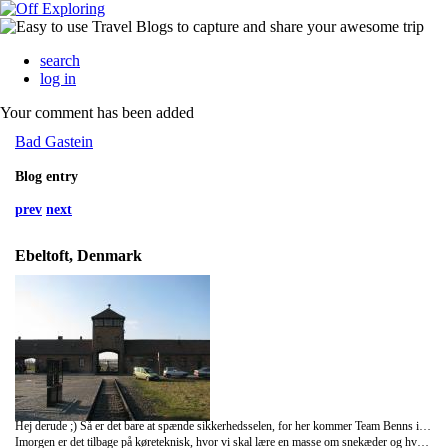
search
log in
Your comment has been added
Bad Gastein
Blog entry
prev
next
Ebeltoft, Denmark
Hej derude ;) Så er det bare at spænde sikkerhedsselen, for her kommer Team Benns i høj fart. En hel dag er nu brugt på Køretekniskanlæg RingDjursland, og vi har været rigtig gode. Der blev trænet både på vådt og tørt underlag, herunder katastrofe opbremsning, undvigelsesmanøvre, rødt og grønt lys, betydningen af hastighed og mørke kørsel. Vi kørte pige/dreng, der var spænding i biler og adrenalinen kørte på højtryk. Efter en hård dags arbejde stod det på super lækkert aftensmad på hotellet. Aftenen står nu på svømning, efterfulgt at en spændende landskamp (DK vs. USA).
Imorgen er det tilbage på køreteknisk, hvor vi skal lære en masse om snekæder og hvad betydningen "At få olie på fingerne" rigtigt betyder.