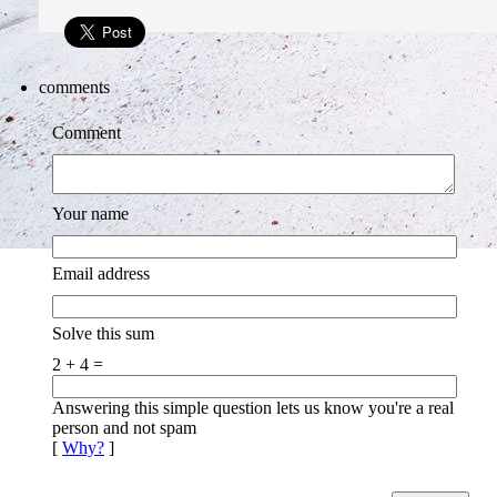
comments
Comment
Your name
Email address
Solve this sum
2 + 4 =
Answering this simple question lets us know you're a real
person and not spam
[
Why?
]