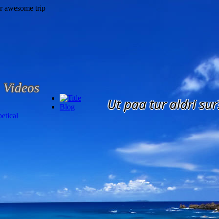
Videos
Ut paa tur aldri sur
Blog
etical