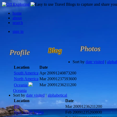
home
about
search
sign in
Photos
Blog
Profile
Sort by
date visited
|
alphab
Location
Date
South America
Apr 2009
1240873200
North America
Mar 2009
1237593600
Mar 2009
1236211200
Oceania
Oceania
Sort by
date visited
|
alphabetical
Location
Date
Fiji
Mar 2009
1236211200
New South Wales
Feb 2009
1235260800