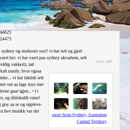
44625
24473
 sydney og storkoser oss!! vi har sett og gjort
 vaert her. vi har vaert paa sydney akvarium, sett
Feb 9, 2009
ldig vakkert), tatt
y kalt manly, hvor ogsaa
nke... vi har faktisk sett
planer om aa lage mye mer
eene gaar igjen.. =) i
, og iiiiiiskaldt vann!
ig goy aa se og oppleve-
ra live musikk var det
more from Sydney, Australian
Capital Territory