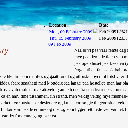
Subscribe
Location
Date
Feb 2009
12341
Mon, 09 February 2009
Thu, 05 February 2009
Feb 2009
12338
09 Feb 2009
ory
Naa er vi paa vaar femte dag i
mye paa den lille tiden vi har
paa operahuset paa kvelden (ve
fergen til en fantastisk halvo
 like fin som manly), og gaatt rundt og utforsket byen til fots! vi er fli
 middag (bare spaghetti med kjottdeig saa langt) paa hostellet, men har 
 dross av dem-de er overalt-veldig annerledes fra oslo hvor de samme caf
k ca en halv time tilsammen. fin strand, men veldig veldig mye mennesker
market hvor australske designere og kunstnere solgte tingene sine. veld
n fin bar som baade er inne og ute, og som ligger rett nede ved vannet. b
t var det for denne gang! see ya