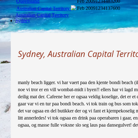
Queensland
Feb 2009
1234483200
Feb 2009
1234137600
Australian Capital Territory
Australian Capital Territory
Sydney
Sydney, Australian Capital Territ
manly beach ligger. vi har vaert paa den kjente bondi beach (ikke
noe vi tror er en vill wombat-midt i byen!! ellers har vi lagd
deilig mat der. Cafeene her er ogsaa veldig koselige, det er et
gaar var vi en tur paa bondi beach. vi tok train og bus som to
det var ogsaa en del butikker der og vi fant et kjempekoselig 
litt annerledes! vi tok ogsaa en drink paa operabaren i gaar, e
ogsaa, og masse fulle voksne slo seg laus paa dansegulvet! de