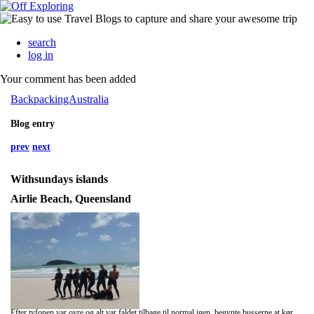
search
log in
Your comment has been added
BackpackingAustralia
Blog entry
prev
next
Withsundays islands
Airlie Beach, Queensland
Efter tyfonen var ovre og alt var faldet tilbage til normal igen, begynte busserne at køre igen og selvfølgelig også sejlturene. Så jeg gik ned og bestilte en sejltur rundt om øerne :)