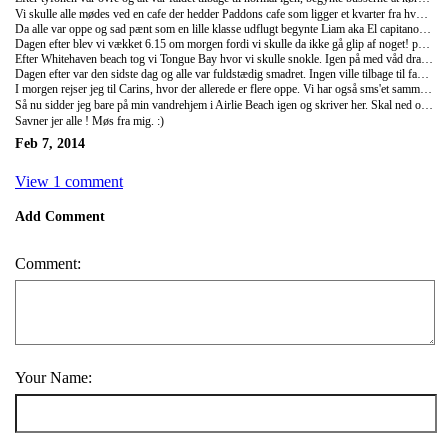
Vi skulle alle mødes ved en cafe der hedder Paddons cafe som ligger et kvarter fra hvor jeg bor på vandrehjem. Da jeg kom her sad folk rundt omkring så de samme gjorde jeg. Efter lidt tid kom her en pige hen til mig og spurgte om jeg ville have nogle af hendes pomfriter fordi hun havde købt for mange eller sådan? Hun hedder Anna og er fra Tyskland. Vi begyndte hurtgt at snakke og hun var rigtig sød. Vi skulle tjekke ind hos den første af vores "Crew" Jake. En rigtig typisk australier. Dreadlocks, solbrun og ikke så høj :) Han fortalte lige hurtigt omkring båden og nogle småregler og så gik vi derned. Dernede så vi sejlbåden og alles reaktion var "Hvordan skal vi alle være der på" fordi den så sgu ikke stor ud. Vi møde hele vores crew. Kaptain -Liam, Skipper - Jake og Will og Kokke - Charlot og Mel. Vi gik langsomt ned i kahytten for vi skulle jo have en seng at sove i. Da Anna og jeg kom derned stod Mel og uddelte senge. Hun spurgte os om vi rejste sammen, vi sagde jo nej og så sagde hun - vil i have noget i mod at sove i dobblte seng :) og nejnej lad os da gøre det. Så vi fik en lille bitte dobblte seng. Vi smed vores ting der op og smuttede op på igen.
Da alle var oppe og sad pænt som en lille klasse udflugt begynte Liam aka El capitano at snakke om sikkerhed osv. Efter det gik turen derud af. Båden stod stortset lodret og alle dem som aldrig havde sejlet før var ved at skide en sprallemand :D Det var virkelig underholdene. Desværre sad Anna og jeg forest på både og derfor fik vi vand over bord hele tiden. Alle der sad længere mod bagenden af båden var tøre men vi var plaskvåde. Typisk. Men på den måde fik vi folk til at grine og en god snak med de forskellige ved siden af os. Det første stod vi gjorde her var i en lille bugt hvor vi sejlede med motorbåd hen til breden og gik en lille tur. Her så vi hule malerier fra de aboreginils som boede her endgang. Efter det var det faktisk aftensmads tid så vi spiste og så sad vi bare og hyggede resten af aften. Vi havde en svensker ombord der hedder Karl og han vidste bare de mærkeligste ting omkring stjener så de var selvfølgelig ganske underholdne at høre på. Om aftene begynte jeg også at snakke meget med to piger den ende hedder Tovi og er fra Belgien og den anden hedder Camia og er fra Frankring. Virkelig søde piger og meget grinene. Og selvfølgelig rejste de alene og havde lige mødt hinanden den dag fordi de også skulle dele seng ligesom Anna og jeg. Alt i alt var vi vist omkring 30 ombord på skibet som hed Boomarang.
Dagen efter blev vi vækket 6.15 om morgen fordi vi skulle da ikke gå glip af noget! puuha. Idag havde vi en masse ting der skulle ses og opleveles. Vi startede med at sejle til Whitehaven beach. (google det) det var ubeskrivelig flot. Billeder kan slet ikke beskrive det. Her havde vi så et par timer til at hygge os. (Det er også her alle strand billederne er taget) Når vi skulle bade så skulle vi have stingersuits (våd dragter) på, fordi der var så mange giftige "vandmænd" osv. Efter vi havde badet lidt så var det at Camia, Tovi og jeg tog alle de billeder som ligger under i foto mappen nu. Ja det var rigtig skægt og vi hyggede os rigtig meget selv om alle de andre troede vi var vanvittige :D
Efter Whitehaven beach tog vi Tongue Bay hvor vi skulle snokle. Igen på med våd dragterne og nu også maskerne. Liam sejlede os i motorbåden hen til det bedste sted at snorkle og smed lidt brød ned så der rigtig kom mange fisk. Vi hoppede i og fiskene blev slet ikke bange - men de er vel også vant til os dumme turister :D Vi så alle de fisk som de har hos dyrehandlen bare 4 gange så store. Vi så også en KÆMPE fisk. Den var 2 meter lang og helt blå. Det var utrolig grim og vi var alle skide bange for den fordi den var så stor. Men selvfølgelig fuldstændig hamløs. Normalt plejer den fisk at være på bunden med kaptain Liam syntes jo det var sjovt at se og svømme væk når han kastede brød ud til den og den så svømmede til overfladen. hehe :) Så efter det spiste vi frokost og så på alle skildpadderne som svømmede rundt omkring båden. Kæmpe store skildpadder, men vi måtte ikke fodre dem og heller ikke bade med dem. Så vi hoppede et par gange i vandet oppe fra båden og så sejlede vi videre. Da vi stoppede var det her vi skulle blive hen over natten. Så vi badede lidt igen med våd dragter på, så spiste vi aftensmad og hyggede os resten af aften. Vi spillede et druk spil som en af de tyske drenge lærte os. Det hed "slaps" man skulle slå sig selv på lårene synge en special sang og så skulle man tælle så man sagde 1,2,3,4,5,6 og når man kom til 7 skulle man skifte retning og det samme med 14, 21,28 osv. altså 7 tabelen. :D Det var utrolig nok rigtig sjovt. Og det gjorde det kun sjovere da vi valgte at vi skulle tælle i vores eget sprog. Her skal det siges at vi sad, tyskere, englændere, svenskere, en fransk pige, en pige fra Belgien og mig. Alle os som ikke var englændere kunne mere eller mindre forstå tallene på de andre sprog med når det var englænderens tur og de sad mellem alle os var de helt forvirret og tabte hele tiden så de selvfølgelig skulle drikke :D det var et virkelig sjovt spil.
Dagen efter var den sidste dag og alle var fuldstædig smadret. Ingen ville tilbage til fastlandet fordi vi havde haft sådan nogle dejlige dage men sådan var det jo. Så vi sejlede lige forbi et andet sted hvor vi snorkelede lidt og så sejlede vi "hjem".. Tilbage på fastlandet havde vi fået nogle mad billetter så vi kunne gå hen på en bar/cafe og få gratis øl og mad. Så vi aftale at møde alle sammen der og så spise sammen. Det gjorde vi og vi gik i byen bagefter. Det var en rigtig god aften/nat og vi aftale at alle os som rejser nord på til Carins skal mødes der oppe og få os en øl sammen. :D
I morgen rejser jeg til Carins, hvor der allerede er flere oppe. Vi har også sms'et sammen så vi alle sover på samme vandrehjem. Det bliver skide hyggeligt og jeg glæder mig. :)
Så nu sidder jeg bare på min vandrehjem i Airlie Beach igen og skriver her. Skal ned og bestille bus billet til i morgen og så tager jeg nok til stranden :D
Savner jer alle ! Møs fra mig. :)
Feb 7, 2014
View 1 comment
Add Comment
Comment:
Your Name: