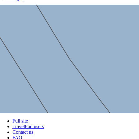
Full site
TravelPod users
Contact us
FAQ