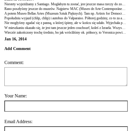
Niestety wyjeżdżamy z Santiago. Mogłabym tu zostać, jest jeszcze masa rzeczy do zobaczenia i nawet się zastanawialiśmy, czy nie zostać jeszcze jeden dzień, wiadomo, zostaniemy jeden, potem jeszcze jeden i utkniemy, a czas goni i Patagonia wzywa.
Rano poszłyśmy jeszcze do muzeów. Najpierw MAC (Museo de Arte Contemporánea), czyli muzeum sztuki współczesnej (i też wydział Akademii Sztuk Pięknych). I jak to ze sztuka współczesną bywa, niektóre bardzo fajne, jak np. wystawa francuskiego artysty George Rouseau i jego instalacja, gdzie na środku patio muzeum ustawił czarną drewnianą konstrukcję, która wymalowana w środku na biało pozwala zobaczyć pod pewnym kątem wielką białą gwiazdę w środku (opowiadać o instalacji w sztuce, to jak tłumaczyć komuś sens wiersza, więc może nie będę więcej...), a tak naprawdę najfajniejsze są zdjęcia, które robi swoim instalacjom; a inne trochę nie wiadomo, co autor miał na myśli.
A potem Museo Bellas Artes (Muzeum Sztuk Pięknych). Tam np. Artists for Democracy, czyli seria prac artystów z różnych krajów na rzecz Chile (tuż po zamachu stanu) m.in. z biennale w Londynie z 1974 r. Słynny czerwony napis na niebieskim tle: "Chile Vencerá" (Chile zwycięży) na plakatach, makatkach. Poza tym bardzo fajne obrazu i plakaty Tito Calderona z czasów dyktatury. I moja ulubiona wystawa La Ruta Transnochada i bardzo dobre pracę trzech artystów (J. Gonzales, C. Araya, M. Jofre), którzy rozpoczęli swą twórczość w latach 80, czyli w samym środku dyktatury.
Popołudniu wyjazd (chlip, chlip) i autobus do Valparaiso. Półtorej godziny, co to za autobus? Człowiek nawet nie zdąży książki otworzyć :)
Nie mogłyśmy zgadać się z panną, u której śpimy, ale w końcu się udało. Wyjechała po nas samochodem i zrobiła rundkę po mieście. Fajnie, szkoda tylko, że nie mieszka w Valparaiso (jak pisze na profilu), ale w Viña del Mar niedaleko.
W mieszkaniu okazało się, że jest tam jeszcze jeden couchsurf, koleś z Izraela. Wszyscy razem poszliśmy na spacer po miasteczku (fajnie się idzie bulwarem, wzdłuż morza, ale ja nie przepadam za tymi pijo, nowobogackimi, sztucznymi miasteczkami nad morzem, oczywiście wielki hotel i kasyno tuż na plaży etc., trochę mi przypomina Lloret de Mar w Hiszpanii) a potem do baru na chorillana, czyli chileńska przekąska do piwa: warstwami frytki, wieprzowina, cebula, jajka. Bardzo tłuste, niezdrowe, ale idealne do podziału (bierze się jedna na parę osób) i przy rozmowach nad piwem wchodzi jak trzeba :)
Wieczór zakończony trochę średnio, bo jak wróciliśmy ok. północy, to Veronica powiedziała, że mamy jej zapłacić trochę za "gastos" (opłaty). Niby niedużo, ale to kompletnie niezgodne z zasadami CS, o czym jej powiedziałyśmy. A po drugie nas nie uprzedziła. Trochę patowa sytuacja, nie wiem, jak to rozwiązać, zobaczymy.
Jan 16, 2014
Add Comment
Comment:
Your Name:
Email Address: