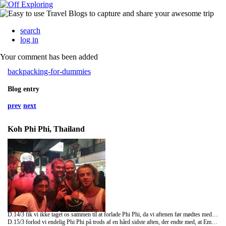
search
log in
Your comment has been added
backpacking-for-dummies
Blog entry
prev
next
Koh Phi Phi, Thailand
D.14/3 fik vi ikke taget os sammen til at forlade Phi Phi, da vi aftenen før mødtes med nogle af Sejals venner, som hun havde rejst med i Malaysia. Der gik dermed fest i den, og vi besluttede at blive en dag ekstra.
D.15/3 forlod vi endelig Phi Phi på trods af en hård sidste aften, der endte med, at Emilie fik en forslået skulder. Lige nu er vi checket ind på et hostel med Sejal på Phuket, og her skal vi nok være et par dage inden turen går videre til Koh Samui.