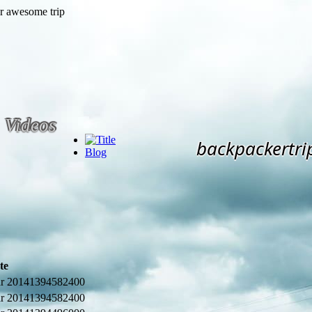
Videos
backpackertri
Blog
te
r 2014
1394582400
r 2014
1394582400