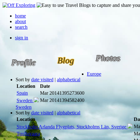
home
about
search
sign in
Photos
Blog
Profile
Europe
Sort by
date visited
|
alphabetical
Location
Date
Spain
Mar 2014
1395273600
Mar 2014
1394582400
Sweden
Sweden
Sort by
date visited
|
alphabetical
Location
Da
Ma
Stockholm Arlanda Flygplats, Stockholms Län, Sverige
Tuolluvaara
Ma