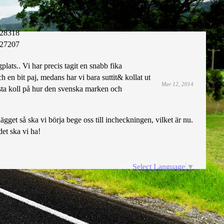
28318
27207
gplats.. Vi har precis tagit en snabb fika
 en bit paj, medans har vi bara suttit& kollat ut
Mar 12, 2014
ista koll på hur den svenska marken och
nlägget så ska vi börja bege oss till incheckningen, vilket är nu.
det ska vi ha!
Select Language
▼