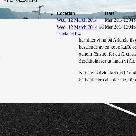
r 2014
1394496000
Subscribe
Location
Date
Wed, 12 March 2014
Mar 2014
13946
Mar 2014
13946
Wed, 12 March 2014
12 Mar 2014
här sitter vi nu på Arlanda fly
bestående av en kopp kaffe och
genom fönstret för att få en s
n
Stockholm ser ut innan vi far.
När jag skrivit klart det här i
Så ha det bra alla där ute, för 