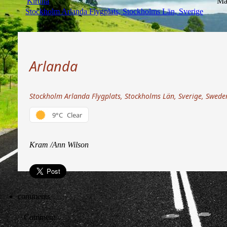
Kiruna
Ma
Stockholm Arlanda Flygplats, Stockholms Län, Sverige
Arlanda
Stockholm Arlanda Flygplats, Stockholms Län, Sverige, Swede
9°C
Clear
Kram /Ann Wilson
comments
Comment