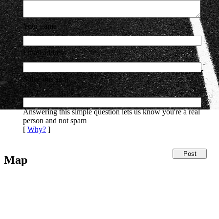
Your name
Email address
Solve this sum
3 + 1 =
Answering this simple question lets us know you're a real
person and not spam
[
Why?
]
Map