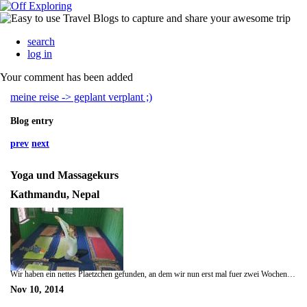
search
log in
Your comment has been added
meine reise -> geplant verplant ;)
Blog entry
prev
next
Yoga und Massagekurs
Kathmandu, Nepal
Wir haben ein nettes Plaetzchen gefunden, an dem wir nun erst mal fuer zwei Wochen bleiben und unsere Kompetenzen erweitern. :) Ich verrenke mich nun Tag taeglich im Yogaunterricht und Tini lernt wie sich die streifen Muskeln und Sehnen geschmeidig weich massieren lassen.
Nov 10, 2014