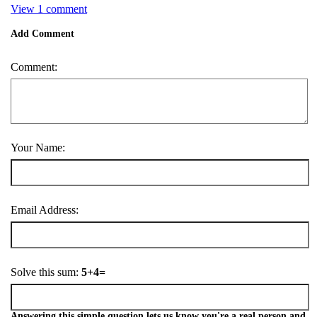
View 1 comment
Add Comment
Comment:
Your Name:
Email Address:
Solve this sum:
5+4=
Answering this simple question lets us know you're a real person and