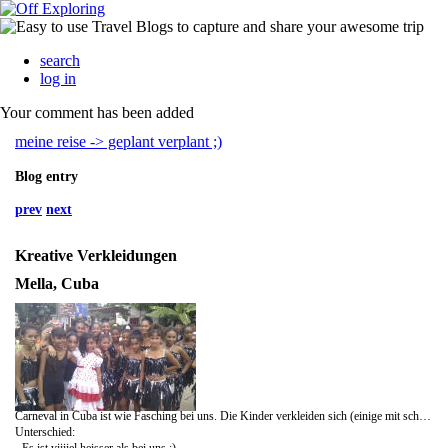
search
log in
Your comment has been added
meine reise -> geplant verplant ;)
Blog entry
prev
next
Kreative Verkleidungen
Mella, Cuba
Carneval in Cuba ist wie Fasching bei uns. Die Kinder verkleiden sich (einige mit schicken Kostuemen andere mit selbstgemachten kreativen Outfits), es gibt einen Umzug mit cubanischer Straseenmusik und Salsa, der Umzu endet auf einem Hauptplatz und alle Kinder duerfen Tanzcoreographien auffuehren.
Unterschied:
- Es ist viiiiel heisser als bei uns :)