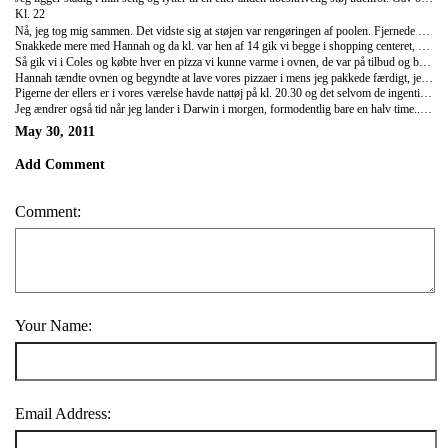
Kl. 22
Nå, jeg tog mig sammen. Det vidste sig at støjen var rengøringen af poolen. Fjernede neglelak, gik i bad, nulrede rundt. Snakkede med Hannah fra England på mit værelse, vi var efterhånden de eneste der var tilbage, ordnede hvad der skulle vaskes, satte det over og gik så hen i shopping centeret for at hente min CD med billeder fra engangskameraet. Så købte jeg 4x AAA batterier i tilfælde af at min lampe dør inde i midten, så gik jeg tilbage og puttede vasketøjet i tørretumbleren.
Snakkede mere med Hannah og da kl. var hen af 14 gik vi begge i shopping centeret, Hannah gik til KFC og købte en snack box til os hver imens jeg fik sent ca. 2,18 kg. hjem og fik frimærke til alle postkortene også, så nu er de sendt! Føj det var en dyr omgang.
Så gik vi i Coles og købte hver en pizza vi kunne varme i ovnen, de var på tilbud og bagefter delte vi en pakke Tim Tams, fantastisk chokolade kiks. Jeg gik tilbage på værelset og fik pakket næsten det hele, pyha. Alt jeg sendte hjem var båret rundt i min madpose jeg nu smider ud, så det hjalp ikke super meget på rygsækken. Jeg kan have 10kg med i min lille rygsæk til Kakadu, så får den store opbevaret, men den store rygsæk der skal med på hele turen ned i midten må ikke veje mere end 15kg, så er spændt i morgen når jeg vejer den i lufthavnen.
Hannah tændte ovnen og begyndte at lave vores pizzaer i mens jeg pakkede færdigt, jeg gav de dåse sodavand jeg havde tilbage og så spiste vi ellers sammen og snakkede, det var super hyggeligt. Vi sad der nok i en to timers tid og nu sidder jeg og skriver lidt fra TV værelset hvor vi ser serier.
Pigerne der ellers er i vores værelse havde nattøj på kl. 20.30 og det selvom de ingenting skal, så lyset er nok alligevel slukket, ingen idé i at gå der ned før jeg skal i seng. Det er skægt som jeg tit er irriteret over at folk går for sent i seng og her er det så overdrevet tidligt.
Jeg ændrer også tid når jeg lander i Darwin i morgen, formodentlig bare en halv time.. hvilket er helt fjollet, men ja er 7,5 time foran i stedet for 8. Så når kl. er 12 der hjemme er den lige nu 20 her, men bliver så 19.30 i stedet for i Darwin. Jeg lander vidst også til 30 graders varme, så har for en gang skyld fået pakket så jeg faktisk kan have shorts og en top på i morgen og ikke skal have alt det varme tøj på, det er jo rart nok.
May 30, 2011
Add Comment
Comment:
Your Name:
Email Address: