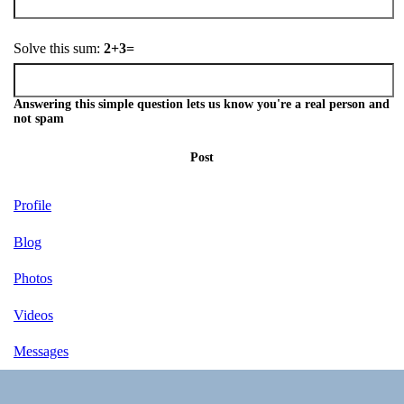
Solve this sum:
2+3=
Answering this simple question lets us know you're a real person and
not spam
Post
Profile
Blog
Photos
Videos
Messages