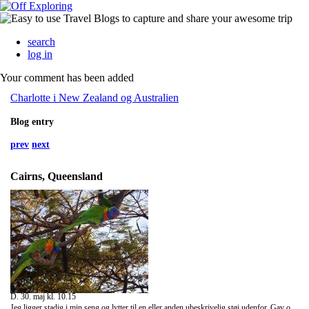
search
log in
Your comment has been added
Charlotte i New Zealand og Australien
Blog entry
prev
next
Cairns, Queensland
D. 30. maj kl. 10.15
Jeg ligger stadig i min seng og lytter til en eller anden ubeskrivelig støj udenfor. Gav op kvart i 10, men har ellers sovet længe og godt. Nu ligger jeg og tager mig sammen til at komme igang, har alligevel ting jeg skal og skal faktisk tisse helt vildt, gider bare ikke op og min seng er varm, æv.