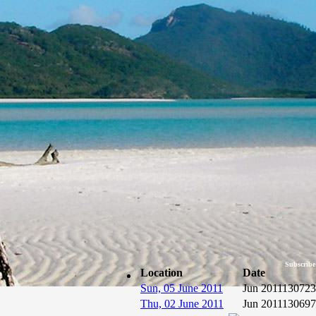
Subscribe
Location
Date
Sun, 05 June 2011
Jun 2011
130723
Thu, 02 June 2011
Jun 2011
130697