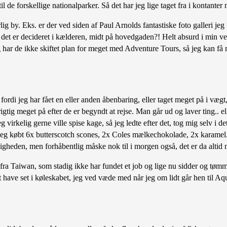
il de forskellige nationalparker. Så det har jeg lige taget fra i kontante
g by. Eks. er der ved siden af Paul Arnolds fantastiske foto galleri je
t er decideret i kælderen, midt på hovedgaden?! Helt absurd i min verd
g har de ikke skiftet plan for meget med Adventure Tours, så jeg kan få 
fordi jeg har fået en eller anden åbenbaring, eller taget meget på i vægt
t rigtig meget på efter de er begyndt at rejse. Man går ud og laver ting..
irkelig gerne ville spise kage, så jeg ledte efter det, tog mig selv i det
jeg købt 6x butterscotch scones, 2x Coles mælkechokolade, 2x karamel. Hal
eligheden, men forhåbentlig måske nok til i morgen også, det er da altid 
 fra Taiwan, som stadig ikke har fundet et job og lige nu sidder og tøm
t have set i køleskabet, jeg ved væde med når jeg om lidt går hen til A