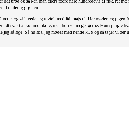
r lidt brød og så kan man ellers fodre flere hundredevis af fisk, ret mær
tynd underlig grøn én.
 på nettet og så lavede jeg ravioli med lidt majs til. Her møder jeg pig
r lidt svært at kommunikere, men hun vil meget gerne. Hun spurgte hvad
 jeg så sige. Så nu skal jeg mødes med hende kl. 9 og så tager vi der