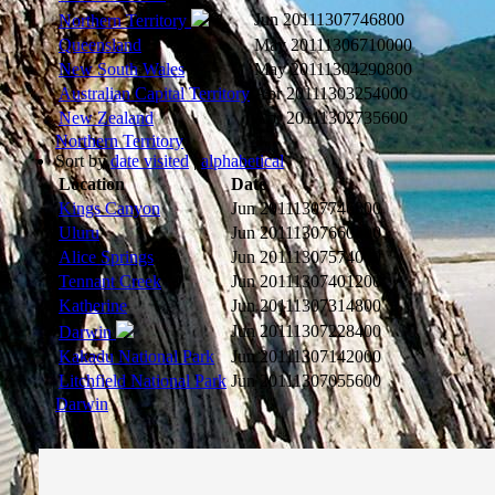
Jun 2011
1307746800
Northern Territory
Queensland
May 2011
1306710000
New South Wales
May 2011
1304290800
Australian Capital Territory
Apr 2011
1303254000
New Zealand
Apr 2011
1302735600
Northern Territory
Sort by
date visited
|
alphabetical
Location
Date
Kings Canyon
Jun 2011
1307746800
Uluru
Jun 2011
1307660400
Alice Springs
Jun 2011
1307574000
Tennant Creek
Jun 2011
1307401200
Katherine
Jun 2011
1307314800
Jun 2011
1307228400
Darwin
Kakadu National Park
Jun 2011
1307142000
Litchfield National Park
Jun 2011
1307055600
Darwin