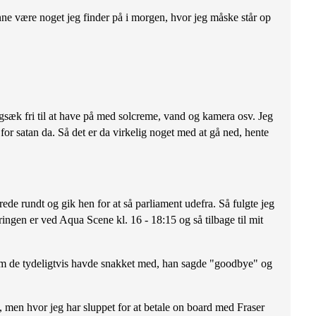
nne være noget jeg finder på i morgen, hvor jeg måske står op
gsæk fri til at have på med solcreme, vand og kamera osv. Jeg
or satan da. Så det er da virkelig noget med at gå ned, hente
rede rundt og gik hen for at så parliament udefra. Så fulgte jeg
ringen er ved Aqua Scene kl. 16 - 18:15 og så tilbage til mit
f dem de tydeligtvis havde snakket med, han sagde "goodbye" og
, men hvor jeg har sluppet for at betale on board med Fraser