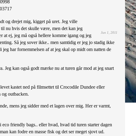
0998
03717
dt og drejet mig, kigget på uret. Jeg ville
 til nu hvis det skulle være, men det kan jeg
Jun 1, 2011
er at ej, jeg må også hellere komme igang og jeg
genting. Så jeg sover ikke.. men samtidig er jeg jo stadig ikke
rdi jeg har fornemmelsen af at jeg skal op midt om natten de
ra. Jeg kan også godt mærke nu at turen går mod at jeg snart
et kastet ned på filmsettet til Crocodile Dundee eller
en og outbacken.
ende, mens jeg sidder med et lagen over mig. Her er varmt,
co friendly bags.. eller hvad, hvad tid turen starter dagen
vor man kan fodre en masse fisk og det ser meget sjovt ud.