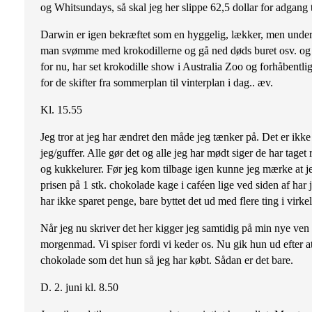
og Whitsundays, så skal jeg her slippe 62,5 dollar for adgang t
Darwin er igen bekræftet som en hyggelig, lækker, men underli
man svømme med krokodillerne og gå ned døds buret osv. og de
for nu, har set krokodille show i Australia Zoo og forhåbentli
for de skifter fra sommerplan til vinterplan i dag.. æv.
Kl. 15.55
Jeg tror at jeg har ændret den måde jeg tænker på. Det er ikke 
jeg/guffer. Alle gør det og alle jeg har mødt siger de har tage
og kukkelurer. Før jeg kom tilbage igen kunne jeg mærke at jeg v
prisen på 1 stk. chokolade kage i caféen lige ved siden af har 
har ikke sparet penge, bare byttet det ud med flere ting i virk
Når jeg nu skriver det her kigger jeg samtidig på min nye ven
morgenmad. Vi spiser fordi vi keder os. Nu gik hun ud efter a
chokolade som det hun så jeg har købt. Sådan er det bare.
D. 2. juni kl. 8.50