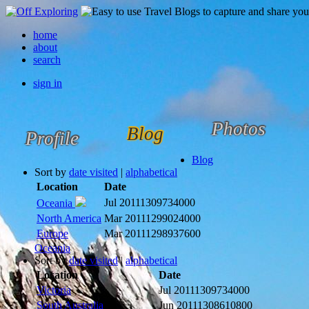
home
about
search
sign in
Photos
Blog
Profile
Blog
Sort by
date visited
|
alphabetical
Location
Date
Jul 2011
1309734000
Oceania
North America
Mar 2011
1299024000
Europe
Mar 2011
1298937600
Oceania
Sort by
date visited
|
alphabetical
Location
Date
Victoria
Jul 2011
1309734000
South Australia
Jun 2011
1308610800