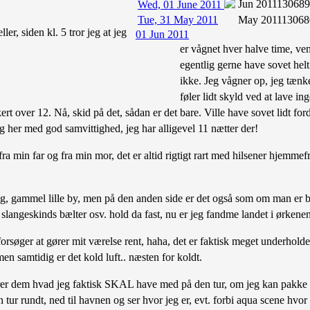
Jun 2011
130689
Wed, 01 June 2011
Tue, 31 May 2011
May 2011
13068
ler, siden kl. 5 tror jeg at jeg
01 Jun 2011
er vågnet hver halve time, ven
egentlig gerne have sovet helt
ikke. Jeg vågner op, jeg tænk
føler lidt skyld ved at lave in
ert over 12. Nå, skid på det, sådan er det bare. Ville have sovet lidt fo
 her med god samvittighed, jeg har alligevel 11 nætter der!
a min far og fra min mor, det er altid rigtigt rart med hilsener hjemmef
gammel lille by, men på den anden side er det også som om man er blev
d slangeskinds bælter osv. hold da fast, nu er jeg fandme landet i ørken
forsøger at gører mit værelse rent, haha, det er faktisk meget underhold
, men samtidig er det kold luft.. næsten for koldt.
rer dem hvad jeg faktisk SKAL have med på den tur, om jeg kan pakke i e
g en tur rundt, ned til havnen og ser hvor jeg er, evt. forbi aqua scene h