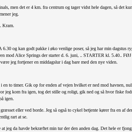
inals, men det er 4 km. fra centrum og tager vidst hele dagen, så det ku
 mener jeg.
e. Kram.
6.30 og kan godt pakke i øko venlige poser, så jeg har min dagstus ry
en mod Alice Springs der starter d. 6. juni, .. STARTER kl. 5.40.. FØJ f
være jeg fortjener en middagslur i dag bare med den nye viden.
ur i en to timer. Gik op for enden af vejen hvilket er ned mod havnen, nul
jeg kom fra igen, tog det stille og roligt, gik ned og så hvor fiske fod
på igen.
å græsset eller ved borde. Jeg så også to cykel betjente kører fra en a
tlig rart at se.
e at jeg da havde bekræftet min tur der den anden dag. Det hele er fjong