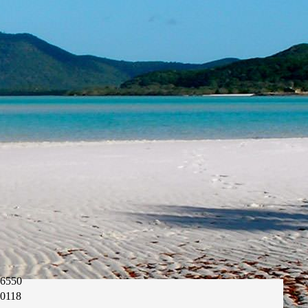
6550
0118