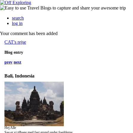
search
log in
Your comment has been added
CAT's rejse
Blog entry
prev
next
Bali, Indonesia
Hej Alle
Saa er vi tilbage med fast grund under foedderne.