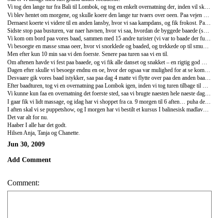
Vi tog den lange tur fra Bali til Lombok, og tog en enkelt overnatning der, inden vil skulle afsted paa vores 5 dages baadtur.
Vi blev hentet om morgene, og skulle koere den lange tur tvaers over oeen. Paa vejen kom vi forbi en lansby, hvor vi saa de locale flette bambus-kurve og andre bambus ting.
Dernaest koerte vi videre til en anden lansby, hvor vi saa kampdans, og fik frokost. Paa vejen passerede vi en masse tobaksplantager, og guiden fortalte os om hvordan produktionen foregaard.
Sidste stop paa busturen, var naer havnen, hvor vi saa, hvordan de byggede baaede (saadan en baad som vi skulle med).
Vi kom om bord paa vores baad, sammen med 15 andre turister (vi var to baade der fulgtes ad), og sejlede ud mod nye eventyr. Foerste stop, var paa en lille oe, hvor der kun var os, her spiste vi og sad rundt om baalet og sang sammen med besaetningen, der var rigtig hyggeligt.
Vi besoegte en masse smaa oeer, hvor vi snorklede og baaded, og trekkede op til smukke udsigtspoints. Paa dag 3 kom det vi havde ventet paa – vi ankom til Komodo… Vi var blevet advaret om at det ikke var sikkert, at vi ville se nogle varaner, da det var parringssaeson, og derfor trak varanerne normalt laengere ind paa oeen.
Men efter kun 10 min saa vi den foerste. Senere paa turen saa vi en til.
Om aftenen havde vi fest paa baaede, og vi fik alle danset og snakket – en rigtig god maade at laere de andre at kende.
Dagen efter skulle vi besoege endnu en oe, hvor der ogsaa var mulighed for at se komodovaraner, og her var vi mere heldige, her saa vi ca. 7 stk, og flere af dem I bevaegelse, det var en fed oplevelse.
Desvaare gik vores baad istykker, saa paa dag 4 matte vi flytte over paa den anden baad, og den var selvfoelgelig ikke lige saa god som vores, men vi overlevede.
Efter baadturen, tog vi en overnatning paa Lombok igen, inden vi tog turen tilbage til Bali med den lokale faerge og koereturen til Ubud, hvor vi befinder os nu.
Vi kunne kun faa en overnatning det foerste sted, saa vi brugte naesten hele naeste dag paa at finde et nyt sted – der hvor vi bor nu kunne vi faa 3 overnatninger, saa den 2. flytter vi igen til et nyt sted for en enkelt overnatning, og saa gaar turen maaske videre til Kuta – det er ikke helt afgjort endnu.
I gaar fik vi lidt massage, og idag har vi shoppet fra ca. 9 morgen til 6 aften… puha det er haardt at brugt penge, men skoent, og receptionisten paa hotellet, var da ogsaa meget glad for at vi valgte at saette gang I den balinesiske oekoenomi.
I aften skal vi se puppetshow, og I morgen har vi bestilt et kursus I balinesisk madlavning, saa det skal blive rigtig spaendende.
Det var alt for nu.
Haaber I alle har det godt.
Hilsen Anja, Tanja og Chanette.
Jun 30, 2009
Add Comment
Comment: