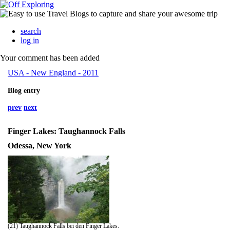
search
log in
Your comment has been added
USA - New England - 2011
Blog entry
prev
next
Finger Lakes: Taughannock Falls
Odessa, New York
(21) Taughannock Falls bei den Finger Lakes.