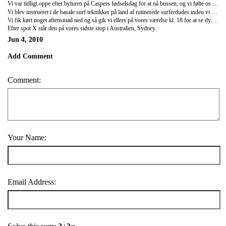
Vi var tidligt oppe efter byturen på Caspers fødselsdag for at nå bussen, og vi følte os ikke helt oplagte til en dag på surf skole, da tømmermændene havde meldt deres ankomst og vi havde fået alt for lidt søvn. Men efter en omgang morgenmad på Mc Donalds og lidt skønhedssøvn i bussen nåede vi frem til Spot X i en bedre tilstand. En solid frokost gjorder os derefter klar til at ride de store bølger.
Vi blev instrueret i de basale surf teknikker på land af rutinerede surferdudes inden vi hoppede i vandet. Efter en lille times tid var vi så klar til at prøve kræfter med the real deal. Vi startede ikke så godt ud, men lidt øvelse gjorder vi blev rimelig habile til at stå på boardet, til sidst blev der også plads til at prøve lidt tricks af. Vi havde en rigtig sjov eftermiddag i bølgerne, men var også godt trætte efterfølgende.
Vi fik kørt noget aftensmad ned og så gik vi ellers på vores værelse kl. 18 for at se dyner og alle var gået ud som lys en time efter, så den manglende søvn fik vi bestemt indhentet.
Efter spot X står den på vores sidste stop i Australien, Sydney.
Jun 4, 2010
Add Comment
Comment:
Your Name:
Email Address: