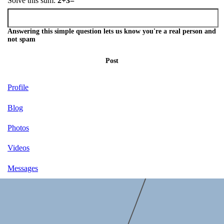
Solve this sum:
2+3=
Answering this simple question lets us know you're a real person and
not spam
Post
Profile
Blog
Photos
Videos
Messages