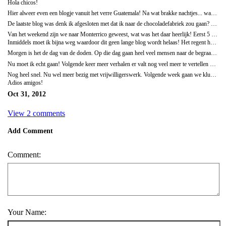
Hola chicos!
Hier alweer even een blogje vanuit het verre Guatemala! Na wat brakke nachtjes... want.. onze buren hebben een kindje gekregen afgelopen zaterdag. Nu is dat natuurlijk erg fijn.. maar... een stukje van de muur is van hout.. dat betekent dus dat ik de eerste nacht ongeveer 8 keer wakker werd van babygehuil.... Nu ben ik er iets aan gewend.. maar toch.. een baby huilt.. dan hoor je de magnetron.. (neem aan voor de melk) Net dus maar op stap geweest voor oordoppen maar ik kan ze helaas nog niet vinden.. morgen nieuwe poging. Volledig uitgerust begin ik dus aan deze blog! Ik heb ook maar een kwartier.. want daarna gaat Tim voetballen met nog wat andere gasten van de school, een soort wedstrijd tegen een andere school. En ik moet natuurlijk aanmoedigen! Nu heb ik wel voor het geval het heel saai wordt mijn lesboek maar meegenomen.. voor de mensen die weten hoeveel ik van voetbal houd.. oef.. wat een opoffering!
De laatste blog was denk ik afgesloten met dat ik naar de chocoladefabriek zou gaan? Inmiddels ben ik geweest! Wat heerlijk om weer even wat chocola te eten! Heerlijke chocolademelk. Wel wat anders dan in NL. Ze vertellen hier ook echt dat in NL niet de ECHTE chocola wordt verkocht. Maar met een hoop toevoegingen uiteraard. Deze chocola is fantastisch voor alle ziektes, etc. etc. het is een wondermiddel!
Van het weekend zijn we naar Monterrico geweest, wat was het daar heerlijk! Eerst 5 uur een weg vol bochten gevolgd.. oef.. dat was wat minder.. maar eenmaal daar.. wat een hitte! Je zou er wel 10 keer per dag kunnen douchen. Een hele andere omgeving trouwens met tropische temperaturen dus, hangmatten overal, cocosnoten, iedereen leeft buiten, bananenbomen, rieten hutjes. Heel wat anders dan de stad Xela! Daar heerlijk gegeten overal met uitzicht op de oceaan! De golven zijn daar echt megahoog en sterk! Meerdere malen bijna alles verloren wat ik aanhad.
Inmiddels moet ik bijna weg waardoor dit geen lange blog wordt helaas! Het regent helaas wel nu buiten, dus ben benieuwd of het voetballen uberhaupt wel doorgaat!
Morgen is het de dag van de doden. Op die dag gaan heel veel mensen naar de begraafplaats, daar eten ze, maken ze muziek en brengen ze de favoriete maaltijd van de dode naar het graf. Ze geloven dat de dode de maaltijd dan 's avonds opeet.. in werkelijkheid... zijn er nogal wat zwervers in Xela die morgen een topdag hebben!
Nu moet ik echt gaan! Volgende keer meer verhalen er valt nog veel meer te vertellen over het wonderschone Guatemala..
Nog heel snel. Nu wel meer bezig met vrijwilligerswerk. Volgende week gaan we klussen bij een schooltje en Tim heeft leuke contacten met een organisatie waar hij waarschijnlijk kan helpen bij onderzoek! Wat natuurlijk helemaal past bij wat hij kan en leuk vind! Ik ga nog contact opnemen met een organisatie die een kliniek heeft en werkt met vrouwen in gevangenissen. Dat spreekt mij dan weer meer aan.
Adios amigos!
Oct 31, 2012
View 2 comments
Add Comment
Comment:
Your Name: