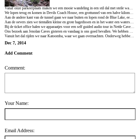
Vanaf onze parkeerplaats maken we een mooie wandeling in een stil dal met steile wanden. Eén van de hellingen is afgezet met gaas en blijkt een reservaat voor de Mountain Kangaroo, die wordt bedreigd door ingevoerde beesten als vossen en katten.
We lopen terug en komen in Devils Coach House, een grottunnel van een halve kilometer lang en tot 70 m hoog. Tot middenin de tunnel is het daglicht goed te zien en kunnen we mooie foto's maken van de planten in en rond de ingangen, met de daarboven hangende druipstenen.
Aan de andere kant van de tunnel gaan we naar buiten en lopen rond de Blue Lake, een stuwmeertje dat ruim honderd jaar geleden is aangelegd om elektriciteit op te wekken met een zogenaamd Leffel Wheel, de allereerste waterkrachtcentrale van Australië.
Aan de oevers zien we tientallen kleine en grote hagedissen en in het water een waterschildpad. We kijken uit naar het vogelbekdier, die hier ook moet zitten, maar zien deze helaas niet.
Bij de ticket office halen we apparaatjes voor een self guided audio tour in Nettle Cave. We horen hier dat de Jenolan Caves tot de oudste van de wereld behoren, ruim 300 miljoen jaar oud. De druipstenen ontstaan hier deels onder bijzondere omstandigheden, namelijk in de schemerzone. Ook grote bobbelige formaties met een laagje alg erop zijn altijd als gewone druipstenen beschouwd, totdat ze recent zijn geïdentificeerd als stromatolieten, kolonies blauwalgen die kalk en stof opvangen en vastleggen. Stromatolieten behoren tot de alleroudste organismen op aarde en waren tot voor kort alleen bekend als fossielen en uit zee.
Ons bezoek aan Jenolan Caves gisteren en vandaag is ons goed bevallen. We hebben veel nieuwe dingen gezien, gehoord en gedaan.
Vanuit het dal rijden we naar Katoomba, waar we gaan overnachten. Onderweg hebben we van bovenaf een geweldig uitzicht op de Grand Canyon, een zeer breed groen dal met bovenaan steile rotswanden.
Dec 7, 2014
Add Comment
Comment:
Your Name:
Email Address: