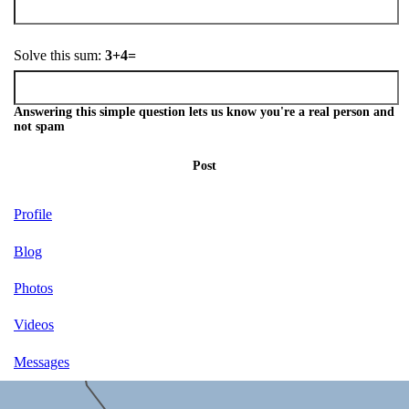
Solve this sum:
3+4=
Answering this simple question lets us know you're a real person and
not spam
Post
Profile
Blog
Photos
Videos
Messages