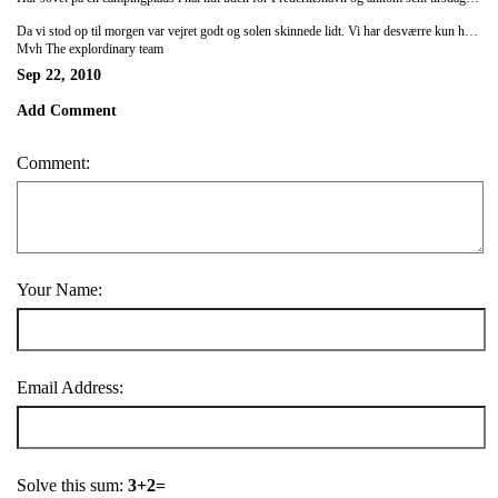
Da vi stod op til morgen var vejret godt og solen skinnede lidt. Vi har desværre kun haft 1 tidsbestilling hele dagen, og da vi ringede til kunden havde hun glemt at ringe afbud. Heldigvis står vi ved banegården i Frederikshavn, hvor der kommer en masse forbi, så vi skal nok få lidt at lave. Vi sidder i campingvognen og arbejder, samt holder øje med omgivelserne.
Mvh The explordinary team
Sep 22, 2010
Add Comment
Comment:
Your Name:
Email Address:
Solve this sum:
3+2=