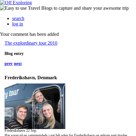
search
log in
Your comment has been added
The explordinary tour 2010
Blog entry
prev
next
Frederikshavn, Denmark
Frederikshavn 22 Sep.
Har sovet på en campingplads i nat lidt uden for Frederikshavn og ankom sent tirsdag aften kl. 21.00, vi fik aftensmad på et cafeteria. Køreturen var lang, da vores Land Rover og campingvogn ikke må køre mere end 80 km i timen og det kører den kun på vej ned af bakkerne!!!