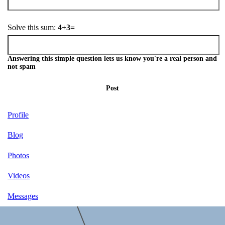
Solve this sum:
4+3=
Answering this simple question lets us know you're a real person and
not spam
Post
Profile
Blog
Photos
Videos
Messages