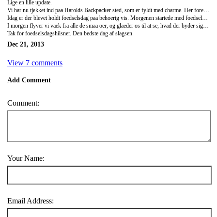
Lige en lille update.
Vi har nu tjekket ind paa Harolds Backpacker sted, som er fyldt med charme. Her foregaar alt oppe paa taget af en 4 etage hoej bygning. Her er saa fedt.
Idag er der blevet holdt foedselsdag paa behoerig vis. Morgenen startede med foedselsdagssang med levende lys. Efter morgenmad som bestod af ris med varm kakao paa, gik turen til Apo Island. Vi var saa spaendte paa, om vi ville komme taet paa de store havskildpadder, og der skulle ikke gaa laenge, inden vi var helt taet paa. Vi snorklede over dem og ved siden af dem, og f... hvor var det bare helt fantastisk. De er saa rolige, smukke og kaempe store. Samtidig var det ogsaa det flotteste snorkling sted i forhold til et kaempe korrelrev med store flotte farverige koreller og enormt mange fisk i alle stoerrelser og alverdens farver. Kan godt forstaa at det siges at vaere et af de smukkested steder i verdenen at snorkle og dykke. En kaempe oplevelse for os alle 5.
I morgen flyver vi vaek fra alle de smaa oer, og glaeder os til at se, hvad der byder sig, naar vi tager op i landet nord fra Manila.
Tak for foedselsdagshilsner. Den bedste dag af slagsen.
Dec 21, 2013
View 7 comments
Add Comment
Comment:
Your Name:
Email Address: