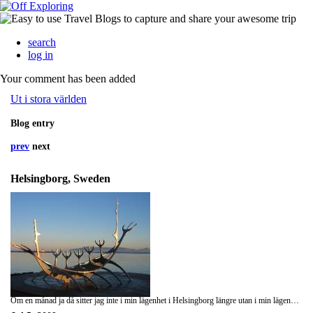
search
log in
Your comment has been added
Ut i stora världen
Blog entry
prev
next
Helsingborg, Sweden
Om en månad ja då sitter jag inte i min lägenhet i Helsingborg längre utan i min lägenhet i Bangkok. 76 kvm, ac, balkong, pool och gym på området, tvätt service, dessutom städning tre dagar i veckan och byta av sängkläder en gång i veckan. Skoja inte att jag kommer vara bortskämd och må bra.... Hoppas det stimmulerar även plugget så att man gör bra ifrån sig. Nu är i princip allt fixat i alla fall och kan inte göra så mycket mer än att vanka av tiden. Fyra hela veckor.... eller 30 dagar, varav 9 i england, 6 &frac12; i helsingborg, och två veckor hemma i Karlstad med valpar, vovve, familj, bröllop och vänner.... Skoja inte att tiden bara kommer flyga iväg... sen står jag där i Bangkok och ska ta vägen någonstans... Hitta skolan och allt där till... Uniform, böcker rätt kurser och ja.... Vilken resfeber jag fick nu.... :D sjukt spännande.....